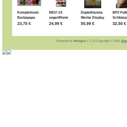
sammelspass.de/einladung/4B72FED814
jan-lukas:
geschrieben am: 28. 4. 2026 - 2
stimmt, jetzt fällt es mir auch ein
*Bussi*
Bonsaipanther:
geschrieben am: 28. 4. 202
So habe ich das in Erinnerung ... oder?
Bonsaipanther:
geschrieben am: 28. 4. 202
Nö, gabs nicht ... die 2020er EM oder WM w
Ferrero hat die aber trotzdem rausgebracht 
Powered by
4images
1.7.13 Copyright © 2002
4ho
jan-lukas:
geschrieben am: 28. 4. 2026 - 1
WM Sticker habe ich komplett, kommen die
Gab es zur WM 2022 keine Teamsticker ??
im Netz finde ich auch keine Info
jan-lukas:
geschrieben am: 26. 4. 2026 - 1
Bin gerade begeistert, Figuren kann man seh
klappt sehr gut mit dem Befehl - gerade ste
versucht es einfach mal mit ChatGPT, man k
erstellen.
jan-lukas:
geschrieben am: 26. 4. 2026 - 1
erledigt
Bonsaipanther:
geschrieben am: 26. 4. 202
Ordner Metallfiguren - den Hinweis oben bitt
jan-lukas:
geschrieben am: 25. 4. 2026 - 2
So, Umzug beendet, hoffe es läuft jetzt bes
Bitte achtet auf fehlende Bilder
Danke
Bonsaipanther:
geschrieben am: 20. 4. 202
NUR ist gut - habe 6 Stück gekauft und davo
Gibt jetzt auch die 3er-Handtaschen - sind m