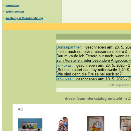
»
Varianten
»
Weihnachten
»
Werbung & Merchandising
Bonsaipanther:
geschrieben am: 28. 5. 202
Leider auch so, etwas besser sind 3er o.ä. 
Darum kaufe ich Ferrero nur noch, wenn es 
zum Vorstellen, oder besondere Angebote,
jan-lukas:
geschrieben am: 28. 5. 2026 - 1
„Bei uns kostet das Joy mittlerweile 1,49 €, 
Wie sind denn die Preise bei euch so?“
jan-lukas:
geschrieben am: 10. 5. 2026 - 2
erledigt *bussi*
Bitte registrier
Bonsaipanther:
geschrieben am: 10. 5. 202
@ Harald
https://www.ue-ei-portal-sammlerkatalog.de
dieser Sammlerkatalog entsteht in
Dein Enkel sollte zur Strafe die nächsten 
*bussi*
jan-lukas:
geschrieben am: 8. 5. 2026 - 12
Für die Figuren VC307, 310, 318 und 326 h
mein Enkel hat die leider weggeworfen *grrrr*
jan-lukas:
geschrieben am: 29. 4. 2026 - 1
https://www.ferrero-