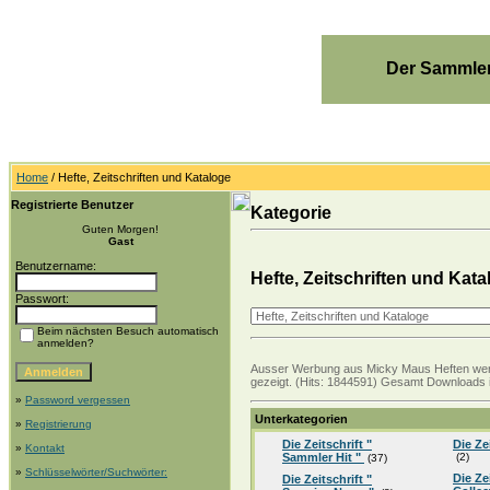
Der Sammler
Home
/ Hefte, Zeitschriften und Kataloge
Registrierte Benutzer
Kategorie
Guten Morgen!
Gast
Benutzername:
Hefte, Zeitschriften und Kata
Passwort:
Beim nächsten Besuch automatisch
anmelden?
Ausser Werbung aus Micky Maus Heften werden
gezeigt. (Hits: 1844591) Gesamt Downloads i
»
Password vergessen
Unterkategorien
»
Registrierung
Die Zeitschrift "
Die Ze
»
Kontakt
Sammler Hit "
(2)
(37)
»
Schlüsselwörter/Suchwörter:
Die Ze
Die Zeitschrift "