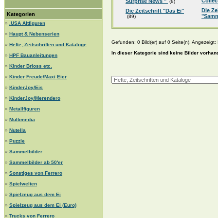
Collec
Surprise News "
(8)
Die Ze
Die Zeitschrift "Das Ei"
Kategorien
"Samm
(89)
»
.USA Altfiguren
»
Haupt & Nebenserien
Gefunden: 0 Bild(er) auf 0 Seite(n). Angezeigt: B
»
Hefte, Zeitschriften und Kataloge
In dieser Kategorie sind keine Bilder vorhan
»
HPF Bauanleitungen
»
Kinder Brioss etc.
»
Kinder Freude/Maxi Eier
»
KinderJoy/Eis
»
KinderJoy/Merendero
»
Metallfiguren
»
Multimedia
»
Nutella
»
Puzzle
»
Sammelbilder
»
Sammelbilder ab 50'er
»
Sonstiges von Ferrero
»
Spielwelten
»
Spielzeug aus dem Ei
»
Spielzeug aus dem Ei (Euro)
»
Trucks von Ferrero