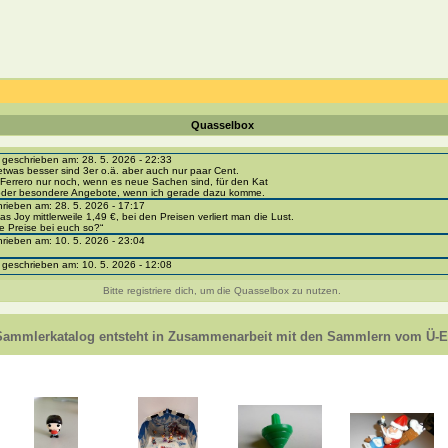
Quasselbox
eschrieben am: 28. 5. 2026 - 22:33
etwas besser sind 3er o.ä. aber auch nur paar Cent.
Ferrero nur noch, wenn es neue Sachen sind, für den Kat
 oder besondere Angebote, wenn ich gerade dazu komme.
ieben am: 28. 5. 2026 - 17:17
as Joy mittlerweile 1,49 €, bei den Preisen verliert man die Lust.
e Preise bei euch so?“
ieben am: 10. 5. 2026 - 23:04
eschrieben am: 10. 5. 2026 - 12:08
i-portal-sammlerkatalog.de/categories.php?cat_id=1043
- BPZ obere Reihe
Bitte registriere dich, um die Quasselbox zu nutzen.
e zur Strafe die nächsten 3 Monate keine Ü-Eier bekommen ;))
ieben am: 8. 5. 2026 - 12:01
 VC307, 310, 318 und 326 habe ich keine BPZ
Sammlerkatalog entsteht in Zusammenarbeit mit den Sammlern vom Ü-Ei
e leider weggeworfen *grrrr* ;)
ieben am: 29. 4. 2026 - 18:04
ro-
e/einladung/4B72FED814DD42F481659307EF984D5033DD87A60AD94E1389FBB91B6F2859C
ieben am: 28. 4. 2026 - 21:49
t es mir auch ein
eschrieben am: 28. 4. 2026 - 21:01
in Erinnerung ... oder?