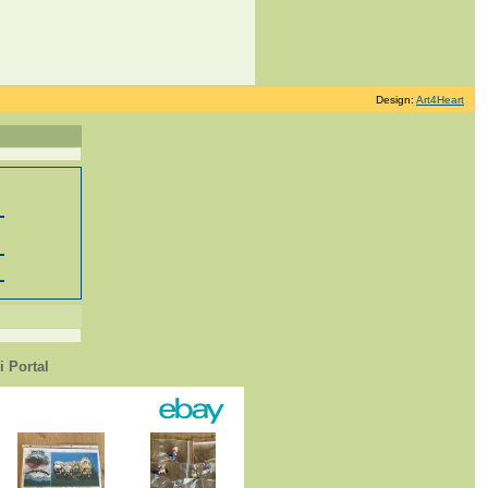
Design:
Art4Heart
 Portal
1