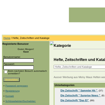
Home
/ Hefte, Zeitschriften und Kataloge
Registrierte Benutzer
Kategorie
Guten Morgen!
Gast
Benutzername:
Hefte, Zeitschriften und Kata
Passwort:
Beim nächsten Besuch automatisch
anmelden?
Ausser Werbung aus Micky Maus Heften werden
Unterkategorien
»
Password vergessen
Die Zeitschrift " Sammler Hit "
(37)
»
Registrierung
Die Zeitschrift " Surprise News "
(8)
»
Kontakt
Die Zeitschrift "Das Ei"
(89)
»
Schlüsselwörter/Suchwörter: