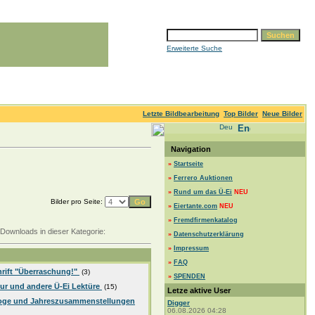
Erweiterte Suche
Letzte Bildbearbeitung
Top Bilder
Neue Bilder
Navigation
»
Startseite
»
Ferrero Auktionen
»
Rund um das Ü-Ei
NEU
Bilder pro Seite:
»
Eiertante.com
NEU
»
Fremdfirmenkatalog
Downloads in dieser Kategorie:
»
Datenschutzerklärung
»
Impressum
»
FAQ
hrift "Überraschung!"
(3)
»
SPENDEN
tur und andere Ü-Ei Lektüre
(15)
Letze aktive User
loge und Jahreszusammenstellungen
Digger
06.08.2026 04:28