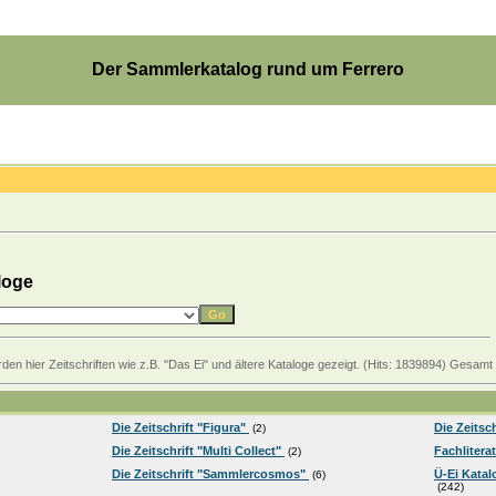
Der Sammlerkatalog rund um Ferrero
loge
 hier Zeitschriften wie z.B. "Das Ei" und ältere Kataloge gezeigt. (Hits: 1839894) Gesamt 
Die Zeitschrift "Figura"
Die Zeitsc
(2)
Die Zeitschrift "Multi Collect"
Fachlitera
(2)
Die Zeitschrift "Sammlercosmos"
Ü-Ei Kata
(6)
(242)