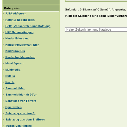
Kategorien
Gefunden: 0 Bild(er) auf 0 Seite(n). Angezeigt: B
»
.USA Altfiguren
In dieser Kategorie sind keine Bilder vorhan
»
Haupt & Nebenserien
»
Hefte, Zeitschriften und Kataloge
»
HPF Bauanleitungen
»
Kinder Brioss etc.
»
Kinder Freude/Maxi Eier
»
KinderJoy/Eis
»
KinderJoy/Merendero
»
Metallfiguren
»
Multimedia
»
Nutella
»
Puzzle
»
Sammelbilder
»
Sammelbilder ab 50'er
»
Sonstiges von Ferrero
»
Spielwelten
»
Spielzeug aus dem Ei
»
Spielzeug aus dem Ei (Euro)
»
Trucks von Ferrero