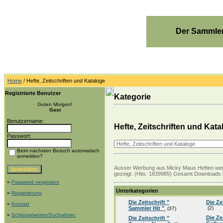
Der Sammler
Home
/ Hefte, Zeitschriften und Kataloge
Registrierte Benutzer
Kategorie
Guten Morgen!
Gast
Benutzername:
Hefte, Zeitschriften und Kata
Passwort:
Beim nächsten Besuch automatisch
anmelden?
Ausser Werbung aus Micky Maus Heften werden
gezeigt. (Hits: 1839985) Gesamt Downloads i
»
Password vergessen
Unterkategorien
»
Registrierung
Die Zeitschrift "
Die Ze
»
Kontakt
Sammler Hit "
(2)
(37)
»
Schlüsselwörter/Suchwörter:
Die Ze
Die Zeitschrift "