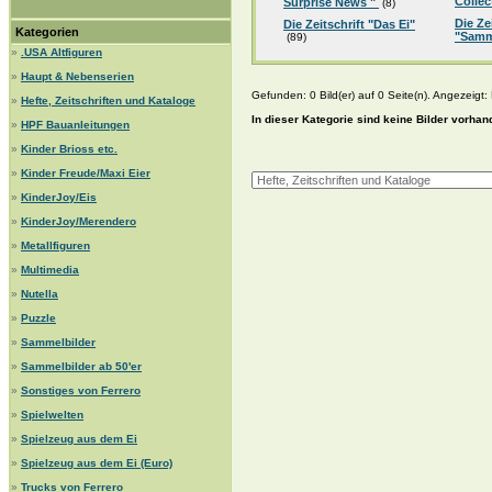
Collec
Surprise News "
(8)
Die Ze
Die Zeitschrift "Das Ei"
Kategorien
"Samm
(89)
»
.USA Altfiguren
»
Haupt & Nebenserien
Gefunden: 0 Bild(er) auf 0 Seite(n). Angezeigt: B
»
Hefte, Zeitschriften und Kataloge
In dieser Kategorie sind keine Bilder vorhan
»
HPF Bauanleitungen
»
Kinder Brioss etc.
»
Kinder Freude/Maxi Eier
»
KinderJoy/Eis
»
KinderJoy/Merendero
»
Metallfiguren
»
Multimedia
»
Nutella
»
Puzzle
»
Sammelbilder
»
Sammelbilder ab 50'er
»
Sonstiges von Ferrero
»
Spielwelten
»
Spielzeug aus dem Ei
»
Spielzeug aus dem Ei (Euro)
»
Trucks von Ferrero