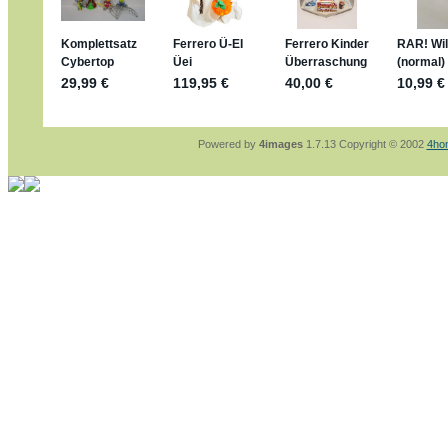
sammelspass.de/einladung/4B72FED814
jan-lukas:
geschrieben am: 28. 4. 2026 - 2
stimmt, jetzt fällt es mir auch ein
*Bussi*
Bonsaipanther:
geschrieben am: 28. 4. 202
So habe ich das in Erinnerung ... oder?
Bonsaipanther:
geschrieben am: 28. 4. 202
Nö, gabs nicht ... die 2020er EM oder WM w
Ferrero hat die aber trotzdem rausgebracht 
Powered by
4images
1.7.13 Copyright © 2002
4ho
jan-lukas:
geschrieben am: 28. 4. 2026 - 1
WM Sticker habe ich komplett, kommen die
Gab es zur WM 2022 keine Teamsticker ??
im Netz finde ich auch keine Info
jan-lukas:
geschrieben am: 26. 4. 2026 - 1
Bin gerade begeistert, Figuren kann man seh
klappt sehr gut mit dem Befehl - gerade ste
versucht es einfach mal mit ChatGPT, man k
erstellen.
jan-lukas:
geschrieben am: 26. 4. 2026 - 1
erledigt
Bonsaipanther:
geschrieben am: 26. 4. 202
Ordner Metallfiguren - den Hinweis oben bitt
jan-lukas:
geschrieben am: 25. 4. 2026 - 2
So, Umzug beendet, hoffe es läuft jetzt bes
Bitte achtet auf fehlende Bilder
Danke
Bonsaipanther:
geschrieben am: 20. 4. 202
NUR ist gut - habe 6 Stück gekauft und davo
Gibt jetzt auch die 3er-Handtaschen - sind m