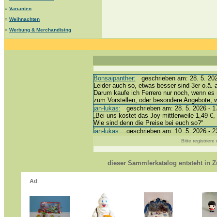
»
Varianten
»
Weihnachten
»
Werbung & Merchandising
Bonsaipanther:
geschrieben am: 28. 5. 202
Leider auch so, etwas besser sind 3er o.ä. 
Darum kaufe ich Ferrero nur noch, wenn es 
zum Vorstellen, oder besondere Angebote,
jan-lukas:
geschrieben am: 28. 5. 2026 - 1
„Bei uns kostet das Joy mittlerweile 1,49 €, 
Wie sind denn die Preise bei euch so?“
jan-lukas:
geschrieben am: 10. 5. 2026 - 2
erledigt *bussi*
Bitte registrier
Bonsaipanther:
geschrieben am: 10. 5. 202
@ Harald
https://www.ue-ei-portal-sammlerkatalog.de
dieser Sammlerkatalog entsteht in
Dein Enkel sollte zur Strafe die nächsten 
*bussi*
jan-lukas:
geschrieben am: 8. 5. 2026 - 12
Für die Figuren VC307, 310, 318 und 326 h
mein Enkel hat die leider weggeworfen *grrrr*
jan-lukas:
geschrieben am: 29. 4. 2026 - 1
https://www.ferrero-