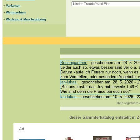
»
Varianten
»
Weihnachten
»
Werbung & Merchandising
Bonsaipanther:
geschrieben am: 28. 5. 202
Leider auch so, etwas besser sind 3er o.ä. 
Darum kaufe ich Ferrero nur noch, wenn es 
zum Vorstellen, oder besondere Angebote,
jan-lukas:
geschrieben am: 28. 5. 2026 - 1
„Bei uns kostet das Joy mittlerweile 1,49 €, 
Wie sind denn die Preise bei euch so?“
jan-lukas:
geschrieben am: 10. 5. 2026 - 2
erledigt *bussi*
Bitte registrier
Bonsaipanther:
geschrieben am: 10. 5. 202
@ Harald
https://www.ue-ei-portal-sammlerkatalog.de
dieser Sammlerkatalog entsteht in
Dein Enkel sollte zur Strafe die nächsten 
*bussi*
jan-lukas:
geschrieben am: 8. 5. 2026 - 12
Für die Figuren VC307, 310, 318 und 326 h