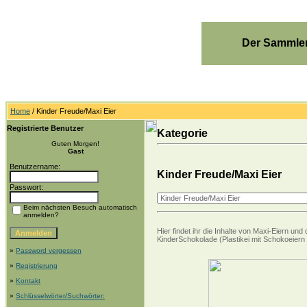
Der Sammler
Home
/ Kinder Freude/Maxi Eier
Registrierte Benutzer
Kategorie
Guten Morgen!
Gast
Benutzername:
Kinder Freude/Maxi Eier
Passwort:
Beim nächsten Besuch automatisch
anmelden?
Hier findet ihr die Inhalte von Maxi-Eiern 
KinderSchokolade (Plastikei mit Schokoeiern 
»
Password vergessen
»
Registrierung
»
Kontakt
»
Schlüsselwörter/Suchwörter: