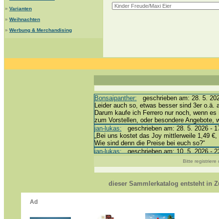
»
Varianten
»
Weihnachten
»
Werbung & Merchandising
Bonsaipanther:
geschrieben am: 28. 5. 202
Leider auch so, etwas besser sind 3er o.ä. 
Darum kaufe ich Ferrero nur noch, wenn es 
zum Vorstellen, oder besondere Angebote,
jan-lukas:
geschrieben am: 28. 5. 2026 - 1
„Bei uns kostet das Joy mittlerweile 1,49 €, 
Wie sind denn die Preise bei euch so?“
jan-lukas:
geschrieben am: 10. 5. 2026 - 2
erledigt *bussi*
Bitte registrier
Bonsaipanther:
geschrieben am: 10. 5. 202
@ Harald
https://www.ue-ei-portal-sammlerkatalog.de
dieser Sammlerkatalog entsteht in
Dein Enkel sollte zur Strafe die nächsten 
*bussi*
jan-lukas:
geschrieben am: 8. 5. 2026 - 12
Für die Figuren VC307, 310, 318 und 326 h