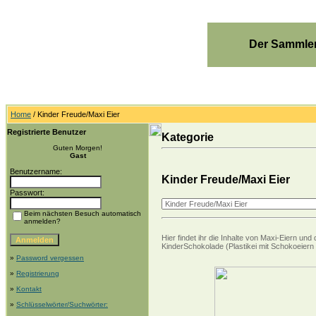
Der Sammler
Home
/ Kinder Freude/Maxi Eier
Registrierte Benutzer
Kategorie
Guten Morgen!
Gast
Benutzername:
Kinder Freude/Maxi Eier
Passwort:
Beim nächsten Besuch automatisch
anmelden?
Hier findet ihr die Inhalte von Maxi-Eiern 
KinderSchokolade (Plastikei mit Schokoeiern 
»
Password vergessen
»
Registrierung
»
Kontakt
»
Schlüsselwörter/Suchwörter: