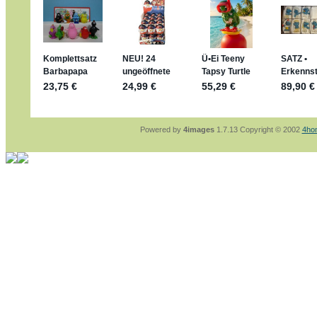
mein Enkel hat die leider weggeworfen *grrrr*
jan-lukas:
geschrieben am: 29. 4. 2026 - 1
https://www.ferrero-
sammelspass.de/einladung/4B72FED814
jan-lukas:
geschrieben am: 28. 4. 2026 - 2
stimmt, jetzt fällt es mir auch ein
*Bussi*
Bonsaipanther:
geschrieben am: 28. 4. 202
So habe ich das in Erinnerung ... oder?
Bonsaipanther:
geschrieben am: 28. 4. 202
Nö, gabs nicht ... die 2020er EM oder WM w
Ferrero hat die aber trotzdem rausgebracht 
Powered by
4images
1.7.13 Copyright © 2002
4ho
jan-lukas:
geschrieben am: 28. 4. 2026 - 1
WM Sticker habe ich komplett, kommen die
Gab es zur WM 2022 keine Teamsticker ??
im Netz finde ich auch keine Info
jan-lukas:
geschrieben am: 26. 4. 2026 - 1
Bin gerade begeistert, Figuren kann man seh
klappt sehr gut mit dem Befehl - gerade ste
versucht es einfach mal mit ChatGPT, man k
erstellen.
jan-lukas:
geschrieben am: 26. 4. 2026 - 1
erledigt
Bonsaipanther:
geschrieben am: 26. 4. 202
Ordner Metallfiguren - den Hinweis oben bitt
jan-lukas:
geschrieben am: 25. 4. 2026 - 2
So, Umzug beendet, hoffe es läuft jetzt bes
Bitte achtet auf fehlende Bilder
Danke