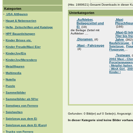
(Hits: 1989621) Gesamt Downloads in dieser Ka
Kategorien
Unterkategorien
»
.USA Altfiguren
.Aufkleber,
.Maxi
»
Haupt & Nebenserien
Beilagezettel und
Plüschfigu
Ei
(166)
(19)
»
Hefte, Zeitschriften und Kataloge
die Beilage Zettel mit
.Maxi-Ei Inh
Aufkleber ....
»
HPF Bauanleitungen
70er bis fr
.Dioramen
(4)
Jahre
(362)
»
Kinder Brioss etc.
Baufahrzeuge
,
.Maxi - Fahrzeuge
Spielzeug
,
Figu
»
Kinder Freude/Maxi Eier
(4)
Flugzeuge
...
»
KinderJoy/Eis
.Testware
(
2002 Maxi - Chin
»
KinderJoy/Merendero
Porzelanpuppen
- Metallei Italien
»
Metallfiguren
- WinX Girl
,
200
Kinder •
»
Multimedia
»
Nutella
»
Puzzle
»
Sammelbilder
»
Sammelbilder ab 50'er
»
Sonstiges von Ferrero
»
Spielwelten
Gefunden: 0 Bild(er) auf 0 Seite(n). Angezeigt: B
»
Spielzeug aus dem Ei
In dieser Kategorie sind keine Bilder vorhan
»
Spielzeug aus dem Ei (Euro)
»
Trucks von Ferrero