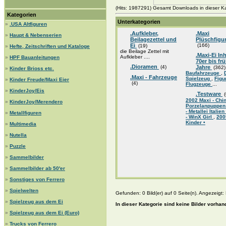
(Hits: 1987291) Gesamt Downloads in dieser Ka
Kategorien
Unterkategorien
»
.USA Altfiguren
.Aufkleber,
.Maxi
»
Haupt & Nebenserien
Beilagezettel und
Plüschfigu
Ei
(166)
(19)
»
Hefte, Zeitschriften und Kataloge
die Beilage Zettel mit
.Maxi-Ei Inh
Aufkleber ....
»
HPF Bauanleitungen
70er bis fr
.Dioramen
(4)
Jahre
(362)
»
Kinder Brioss etc.
Baufahrzeuge
,
.Maxi - Fahrzeuge
Spielzeug
,
Figu
»
Kinder Freude/Maxi Eier
(4)
Flugzeuge
...
»
KinderJoy/Eis
.Testware
(
2002 Maxi - Chin
»
KinderJoy/Merendero
Porzelanpuppen
- Metallei Italien
»
Metallfiguren
- WinX Girl
,
200
Kinder •
»
Multimedia
»
Nutella
»
Puzzle
»
Sammelbilder
»
Sammelbilder ab 50'er
»
Sonstiges von Ferrero
»
Spielwelten
Gefunden: 0 Bild(er) auf 0 Seite(n). Angezeigt: B
»
Spielzeug aus dem Ei
In dieser Kategorie sind keine Bilder vorhan
»
Spielzeug aus dem Ei (Euro)
»
Trucks von Ferrero