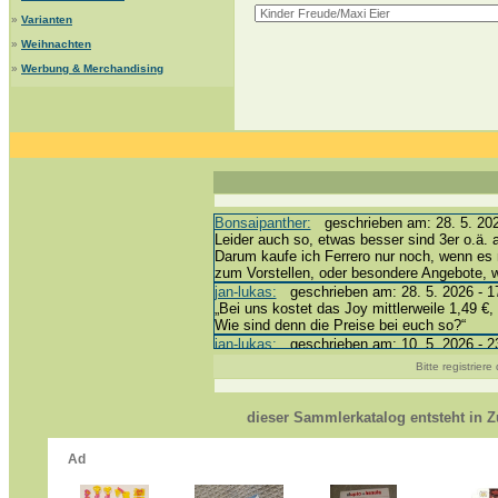
»
Varianten
»
Weihnachten
»
Werbung & Merchandising
Bonsaipanther:
geschrieben am: 28. 5. 202
Leider auch so, etwas besser sind 3er o.ä. 
Darum kaufe ich Ferrero nur noch, wenn es 
zum Vorstellen, oder besondere Angebote,
jan-lukas:
geschrieben am: 28. 5. 2026 - 1
„Bei uns kostet das Joy mittlerweile 1,49 €, 
Wie sind denn die Preise bei euch so?“
jan-lukas:
geschrieben am: 10. 5. 2026 - 2
erledigt *bussi*
Bitte registrier
Bonsaipanther:
geschrieben am: 10. 5. 202
@ Harald
https://www.ue-ei-portal-sammlerkatalog.de
dieser Sammlerkatalog entsteht in
Dein Enkel sollte zur Strafe die nächsten 
*bussi*
jan-lukas:
geschrieben am: 8. 5. 2026 - 12
Für die Figuren VC307, 310, 318 und 326 h