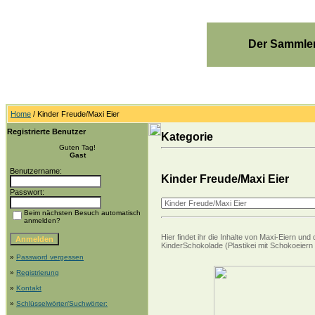
Der Sammler
Home
/ Kinder Freude/Maxi Eier
Registrierte Benutzer
Kategorie
Guten Tag!
Gast
Benutzername:
Kinder Freude/Maxi Eier
Passwort:
Beim nächsten Besuch automatisch
anmelden?
Hier findet ihr die Inhalte von Maxi-Eiern 
KinderSchokolade (Plastikei mit Schokoeiern 
»
Password vergessen
»
Registrierung
»
Kontakt
»
Schlüsselwörter/Suchwörter: