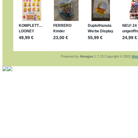
mein Enkel hat die leider weggeworfen *grrrr*
jan-lukas:
geschrieben am: 29. 4. 2026 - 1
https://www.ferrero-
sammelspass.de/einladung/4B72FED814
jan-lukas:
geschrieben am: 28. 4. 2026 - 2
stimmt, jetzt fällt es mir auch ein
*Bussi*
Bonsaipanther:
geschrieben am: 28. 4. 202
So habe ich das in Erinnerung ... oder?
Bonsaipanther:
geschrieben am: 28. 4. 202
Nö, gabs nicht ... die 2020er EM oder WM w
Ferrero hat die aber trotzdem rausgebracht 
Powered by
4images
1.7.13 Copyright © 2002
4ho
jan-lukas:
geschrieben am: 28. 4. 2026 - 1
WM Sticker habe ich komplett, kommen die
Gab es zur WM 2022 keine Teamsticker ??
im Netz finde ich auch keine Info
jan-lukas:
geschrieben am: 26. 4. 2026 - 1
Bin gerade begeistert, Figuren kann man seh
klappt sehr gut mit dem Befehl - gerade ste
versucht es einfach mal mit ChatGPT, man k
erstellen.
jan-lukas:
geschrieben am: 26. 4. 2026 - 1
erledigt
Bonsaipanther:
geschrieben am: 26. 4. 202
Ordner Metallfiguren - den Hinweis oben bitt
jan-lukas:
geschrieben am: 25. 4. 2026 - 2
So, Umzug beendet, hoffe es läuft jetzt bes
Bitte achtet auf fehlende Bilder
Danke