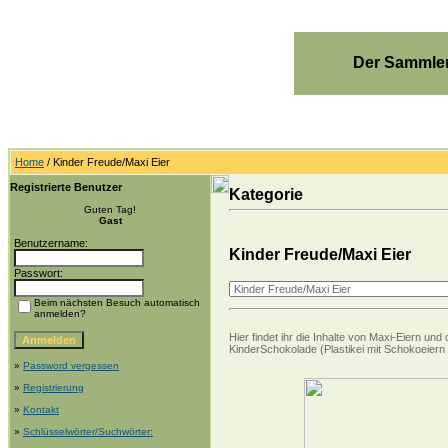
Der Sammler
Home
/ Kinder Freude/Maxi Eier
Registrierte Benutzer
Kategorie
Guten Tag!
Gast
Benutzername:
Kinder Freude/Maxi Eier
Passwort:
Beim nächsten Besuch automatisch
anmelden?
Hier findet ihr die Inhalte von Maxi-Eiern 
KinderSchokolade (Plastikei mit Schokoeiern 
»
Password vergessen
»
Registrierung
»
Kontakt
»
Schlüsselwörter/Suchwörter: