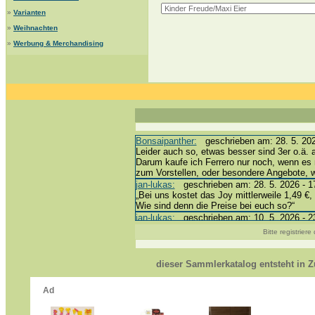
»
Varianten
»
Weihnachten
»
Werbung & Merchandising
Bonsaipanther:
geschrieben am: 28. 5. 202
Leider auch so, etwas besser sind 3er o.ä. 
Darum kaufe ich Ferrero nur noch, wenn es 
zum Vorstellen, oder besondere Angebote,
jan-lukas:
geschrieben am: 28. 5. 2026 - 1
„Bei uns kostet das Joy mittlerweile 1,49 €, 
Wie sind denn die Preise bei euch so?“
jan-lukas:
geschrieben am: 10. 5. 2026 - 2
erledigt *bussi*
Bitte registrier
Bonsaipanther:
geschrieben am: 10. 5. 202
@ Harald
https://www.ue-ei-portal-sammlerkatalog.de
dieser Sammlerkatalog entsteht in
Dein Enkel sollte zur Strafe die nächsten 
*bussi*
jan-lukas:
geschrieben am: 8. 5. 2026 - 12
Für die Figuren VC307, 310, 318 und 326 h