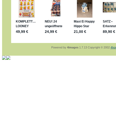
mein Enkel hat die leider weggeworfen *grrrr*
jan-lukas:
geschrieben am: 29. 4. 2026 - 1
https://www.ferrero-
sammelspass.de/einladung/4B72FED814
jan-lukas:
geschrieben am: 28. 4. 2026 - 2
stimmt, jetzt fällt es mir auch ein
*Bussi*
Bonsaipanther:
geschrieben am: 28. 4. 202
So habe ich das in Erinnerung ... oder?
Bonsaipanther:
geschrieben am: 28. 4. 202
Nö, gabs nicht ... die 2020er EM oder WM w
Ferrero hat die aber trotzdem rausgebracht 
Powered by
4images
1.7.13 Copyright © 2002
4ho
jan-lukas:
geschrieben am: 28. 4. 2026 - 1
WM Sticker habe ich komplett, kommen die
Gab es zur WM 2022 keine Teamsticker ??
im Netz finde ich auch keine Info
jan-lukas:
geschrieben am: 26. 4. 2026 - 1
Bin gerade begeistert, Figuren kann man seh
klappt sehr gut mit dem Befehl - gerade ste
versucht es einfach mal mit ChatGPT, man k
erstellen.
jan-lukas:
geschrieben am: 26. 4. 2026 - 1
erledigt
Bonsaipanther:
geschrieben am: 26. 4. 202
Ordner Metallfiguren - den Hinweis oben bitt
jan-lukas:
geschrieben am: 25. 4. 2026 - 2
So, Umzug beendet, hoffe es läuft jetzt bes
Bitte achtet auf fehlende Bilder
Danke