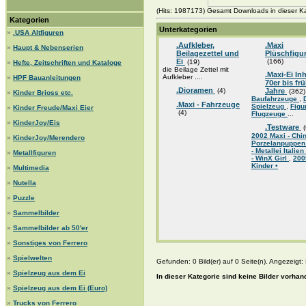
(Hits: 1987173) Gesamt Downloads in dieser Ka
Kategorien
Unterkategorien
»
.USA Altfiguren
.Aufkleber,
.Maxi
»
Haupt & Nebenserien
Beilagezettel und
Plüschfigu
Ei
(166)
(19)
»
Hefte, Zeitschriften und Kataloge
die Beilage Zettel mit
.Maxi-Ei Inh
Aufkleber ....
»
HPF Bauanleitungen
70er bis fr
.Dioramen
(4)
Jahre
(362)
»
Kinder Brioss etc.
Baufahrzeuge
,
.Maxi - Fahrzeuge
Spielzeug
,
Figu
»
Kinder Freude/Maxi Eier
(4)
Flugzeuge
...
»
KinderJoy/Eis
.Testware
(
2002 Maxi - Chin
»
KinderJoy/Merendero
Porzelanpuppen
- Metallei Italien
»
Metallfiguren
- WinX Girl
,
200
Kinder •
»
Multimedia
»
Nutella
»
Puzzle
»
Sammelbilder
»
Sammelbilder ab 50'er
»
Sonstiges von Ferrero
»
Spielwelten
Gefunden: 0 Bild(er) auf 0 Seite(n). Angezeigt: B
»
Spielzeug aus dem Ei
In dieser Kategorie sind keine Bilder vorhan
»
Spielzeug aus dem Ei (Euro)
»
Trucks von Ferrero