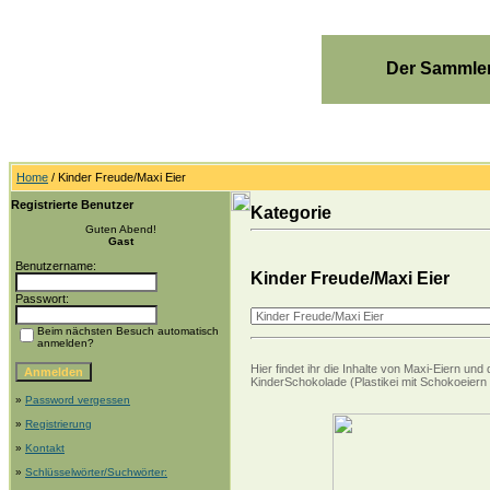
Der Sammler
Home
/ Kinder Freude/Maxi Eier
Registrierte Benutzer
Kategorie
Guten Abend!
Gast
Benutzername:
Kinder Freude/Maxi Eier
Passwort:
Beim nächsten Besuch automatisch
anmelden?
Hier findet ihr die Inhalte von Maxi-Eiern 
KinderSchokolade (Plastikei mit Schokoeiern 
»
Password vergessen
»
Registrierung
»
Kontakt
»
Schlüsselwörter/Suchwörter: