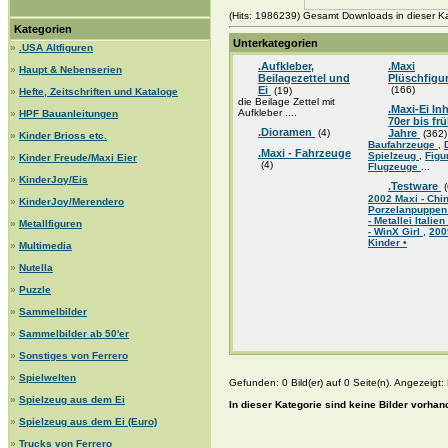
(Hits: 1986239) Gesamt Downloads in dieser Ka
Kategorien
Unterkategorien
»
.USA Altfiguren
.Aufkleber,
.Maxi
»
Haupt & Nebenserien
Beilagezettel und
Plüschfigu
Ei
(166)
(19)
»
Hefte, Zeitschriften und Kataloge
die Beilage Zettel mit
.Maxi-Ei Inh
Aufkleber ....
»
HPF Bauanleitungen
70er bis fr
.Dioramen
(4)
Jahre
(362)
»
Kinder Brioss etc.
Baufahrzeuge
,
.Maxi - Fahrzeuge
Spielzeug
,
Figu
»
Kinder Freude/Maxi Eier
(4)
Flugzeuge
...
»
KinderJoy/Eis
.Testware
(
2002 Maxi - Chin
»
KinderJoy/Merendero
Porzelanpuppen
- Metallei Italien
»
Metallfiguren
- WinX Girl
,
200
Kinder •
»
Multimedia
»
Nutella
»
Puzzle
»
Sammelbilder
»
Sammelbilder ab 50'er
»
Sonstiges von Ferrero
»
Spielwelten
Gefunden: 0 Bild(er) auf 0 Seite(n). Angezeigt: B
»
Spielzeug aus dem Ei
In dieser Kategorie sind keine Bilder vorhan
»
Spielzeug aus dem Ei (Euro)
»
Trucks von Ferrero