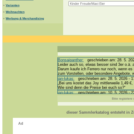
»
Varianten
»
Weihnachten
»
Werbung & Merchandising
Bonsaipanther:
geschrieben am: 28. 5. 202
Leider auch so, etwas besser sind 3er o.ä. 
Darum kaufe ich Ferrero nur noch, wenn es 
zum Vorstellen, oder besondere Angebote,
jan-lukas:
geschrieben am: 28. 5. 2026 - 1
„Bei uns kostet das Joy mittlerweile 1,49 €, 
Wie sind denn die Preise bei euch so?“
jan-lukas:
geschrieben am: 10. 5. 2026 - 2
erledigt *bussi*
Bitte registrier
Bonsaipanther:
geschrieben am: 10. 5. 202
@ Harald
https://www.ue-ei-portal-sammlerkatalog.de
dieser Sammlerkatalog entsteht in
Dein Enkel sollte zur Strafe die nächsten 
*bussi*
jan-lukas:
geschrieben am: 8. 5. 2026 - 12
Für die Figuren VC307, 310, 318 und 326 h