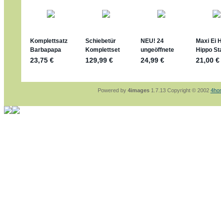
mein Enkel hat die leider weggeworfen *grrrr*
jan-lukas:
geschrieben am: 29. 4. 2026 - 1
https://www.ferrero-
sammelspass.de/einladung/4B72FED814
jan-lukas:
geschrieben am: 28. 4. 2026 - 2
stimmt, jetzt fällt es mir auch ein
*Bussi*
Bonsaipanther:
geschrieben am: 28. 4. 202
So habe ich das in Erinnerung ... oder?
Bonsaipanther:
geschrieben am: 28. 4. 202
Nö, gabs nicht ... die 2020er EM oder WM w
Ferrero hat die aber trotzdem rausgebracht 
Powered by
4images
1.7.13 Copyright © 2002
4ho
jan-lukas:
geschrieben am: 28. 4. 2026 - 1
WM Sticker habe ich komplett, kommen die
Gab es zur WM 2022 keine Teamsticker ??
im Netz finde ich auch keine Info
jan-lukas:
geschrieben am: 26. 4. 2026 - 1
Bin gerade begeistert, Figuren kann man seh
klappt sehr gut mit dem Befehl - gerade ste
versucht es einfach mal mit ChatGPT, man k
erstellen.
jan-lukas:
geschrieben am: 26. 4. 2026 - 1
erledigt
Bonsaipanther:
geschrieben am: 26. 4. 202
Ordner Metallfiguren - den Hinweis oben bitt
jan-lukas:
geschrieben am: 25. 4. 2026 - 2
So, Umzug beendet, hoffe es läuft jetzt bes
Bitte achtet auf fehlende Bilder
Danke