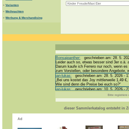
»
Varianten
»
Weihnachten
»
Werbung & Merchandising
Bonsaipanther:
geschrieben am: 28. 5. 202
Leider auch so, etwas besser sind 3er o.ä. 
Darum kaufe ich Ferrero nur noch, wenn es 
zum Vorstellen, oder besondere Angebote,
jan-lukas:
geschrieben am: 28. 5. 2026 - 1
„Bei uns kostet das Joy mittlerweile 1,49 €, 
Wie sind denn die Preise bei euch so?“
jan-lukas:
geschrieben am: 10. 5. 2026 - 2
erledigt *bussi*
Bitte registrier
Bonsaipanther:
geschrieben am: 10. 5. 202
@ Harald
https://www.ue-ei-portal-sammlerkatalog.de
dieser Sammlerkatalog entsteht in
Dein Enkel sollte zur Strafe die nächsten 
*bussi*
jan-lukas:
geschrieben am: 8. 5. 2026 - 12
Für die Figuren VC307, 310, 318 und 326 h