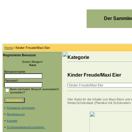
Der Sammler
Home
/ Kinder Freude/Maxi Eier
Registrierte Benutzer
Kategorie
Guten Morgen!
Gast
Benutzername:
Kinder Freude/Maxi Eier
Passwort:
Beim nächsten Besuch automatisch
anmelden?
Hier findet ihr die Inhalte von Maxi-Eiern 
KinderSchokolade (Plastikei mit Schokoeiern 
»
Password vergessen
»
Registrierung
»
Kontakt
»
Schlüsselwörter/Suchwörter: