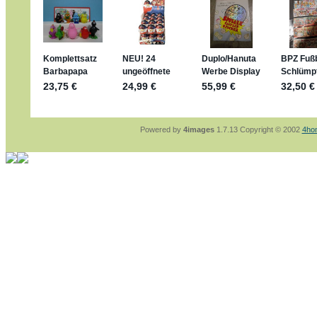
mein Enkel hat die leider weggeworfen *grrrr*
jan-lukas:
geschrieben am: 29. 4. 2026 - 1
https://www.ferrero-
sammelspass.de/einladung/4B72FED814
jan-lukas:
geschrieben am: 28. 4. 2026 - 2
stimmt, jetzt fällt es mir auch ein
*Bussi*
Bonsaipanther:
geschrieben am: 28. 4. 202
So habe ich das in Erinnerung ... oder?
Bonsaipanther:
geschrieben am: 28. 4. 202
Nö, gabs nicht ... die 2020er EM oder WM w
Ferrero hat die aber trotzdem rausgebracht 
Powered by
4images
1.7.13 Copyright © 2002
4ho
jan-lukas:
geschrieben am: 28. 4. 2026 - 1
WM Sticker habe ich komplett, kommen die
Gab es zur WM 2022 keine Teamsticker ??
im Netz finde ich auch keine Info
jan-lukas:
geschrieben am: 26. 4. 2026 - 1
Bin gerade begeistert, Figuren kann man seh
klappt sehr gut mit dem Befehl - gerade ste
versucht es einfach mal mit ChatGPT, man k
erstellen.
jan-lukas:
geschrieben am: 26. 4. 2026 - 1
erledigt
Bonsaipanther:
geschrieben am: 26. 4. 202
Ordner Metallfiguren - den Hinweis oben bitt
jan-lukas:
geschrieben am: 25. 4. 2026 - 2
So, Umzug beendet, hoffe es läuft jetzt bes
Bitte achtet auf fehlende Bilder
Danke