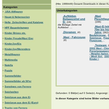
(Hits: 1988449) Gesamt Downloads in dieser Ka
Kategorien
Unterkategorien
»
.USA Altfiguren
.Aufkleber,
.Maxi
»
Haupt & Nebenserien
Beilagezettel und
Plüschfigu
Ei
(166)
(19)
»
Hefte, Zeitschriften und Kataloge
die Beilage Zettel mit
.Maxi-Ei Inh
Aufkleber ....
»
HPF Bauanleitungen
70er bis fr
.Dioramen
(4)
Jahre
(362)
»
Kinder Brioss etc.
Baufahrzeuge
,
.Maxi - Fahrzeuge
Spielzeug
,
Figu
»
Kinder Freude/Maxi Eier
(4)
Flugzeuge
...
»
KinderJoy/Eis
.Testware
(
2002 Maxi - Chin
»
KinderJoy/Merendero
Porzelanpuppen
- Metallei Italien
»
Metallfiguren
- WinX Girl
,
200
Kinder •
»
Multimedia
»
Nutella
»
Puzzle
»
Sammelbilder
»
Sammelbilder ab 50'er
»
Sonstiges von Ferrero
»
Spielwelten
Gefunden: 0 Bild(er) auf 0 Seite(n). Angezeigt: B
»
Spielzeug aus dem Ei
In dieser Kategorie sind keine Bilder vorhan
»
Spielzeug aus dem Ei (Euro)
»
Trucks von Ferrero