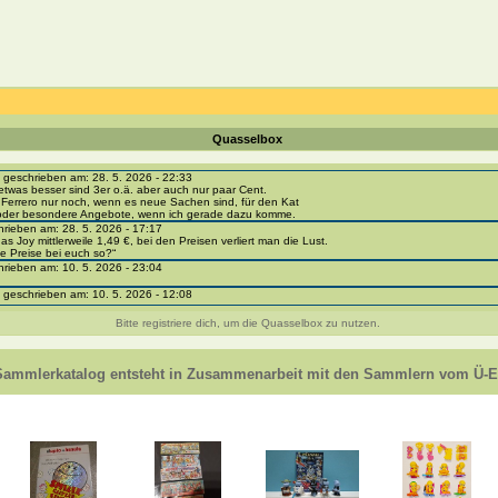
Quasselbox
eschrieben am: 28. 5. 2026 - 22:33
etwas besser sind 3er o.ä. aber auch nur paar Cent.
 Ferrero nur noch, wenn es neue Sachen sind, für den Kat
 oder besondere Angebote, wenn ich gerade dazu komme.
ieben am: 28. 5. 2026 - 17:17
as Joy mittlerweile 1,49 €, bei den Preisen verliert man die Lust.
e Preise bei euch so?“
ieben am: 10. 5. 2026 - 23:04
eschrieben am: 10. 5. 2026 - 12:08
i-portal-sammlerkatalog.de/categories.php?cat_id=1043
- BPZ obere Reihe
Bitte registriere dich, um die Quasselbox zu nutzen.
e zur Strafe die nächsten 3 Monate keine Ü-Eier bekommen ;))
ieben am: 8. 5. 2026 - 12:01
 VC307, 310, 318 und 326 habe ich keine BPZ
Sammlerkatalog entsteht in Zusammenarbeit mit den Sammlern vom Ü-Ei
e leider weggeworfen *grrrr* ;)
ieben am: 29. 4. 2026 - 18:04
ro-
e/einladung/4B72FED814DD42F481659307EF984D5033DD87A60AD94E1389FBB91B6F2859C
ieben am: 28. 4. 2026 - 21:49
t es mir auch ein
eschrieben am: 28. 4. 2026 - 21:01
in Erinnerung ... oder?