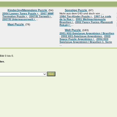
KinderJoy/Merendero Puzzle
Sonstige Puzzle
(54)
(97)
2004 Looney Tunes Puzzle •
,
2007 WWF
Nicht aus dem Ü-Ei und doch von ....
Tiermotive Puzzle •
,
2007/8 Tierwelt •
,
1984 Tier-Kinder Puzzle •
,
198? Le code
2007/8 Unterwasserwelt •
...
de la Rue •
,
2001 Weihnachtspuzzle
Brasilien •
,
2002 Fancy Fuxies (Ravaszdi
Maxi Puzzle
(78)
Rokak) •
...
Welt Puzzle
(183)
2001 K02-Spielzeug Argentinien / Brasilien
,
2002 K01-Spielzeug Argentinien
,
2003
Space Puzzle Argentinien •
,
2004 K03
Spielzeug Argentinien / Brasilien 1. Serie
...
ild 0 bis 0.
den.