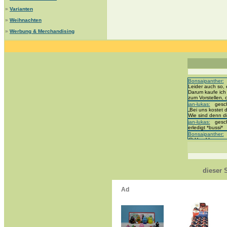
»
Varianten
»
Weihnachten
»
Werbung & Merchandising
Bonsaipanther:
g
Leider auch so, 
Darum kaufe ich
zum Vorstellen,
jan-lukas:
geschr
„Bei uns kostet d
Wie sind denn di
jan-lukas:
geschr
erledigt *bussi*
Bonsaipanther:
g
@ Harald
https://www.ue-e
Dein Enkel sollt
*bussi*
jan-lukas:
geschr
Für die Figuren
dieser 
mein Enkel hat di
jan-lukas:
geschr
https://www.ferre
sammelspass.d
jan-lukas:
geschr
stimmt, jetzt fäll
*Bussi*
Bonsaipanther:
g
So habe ich das 