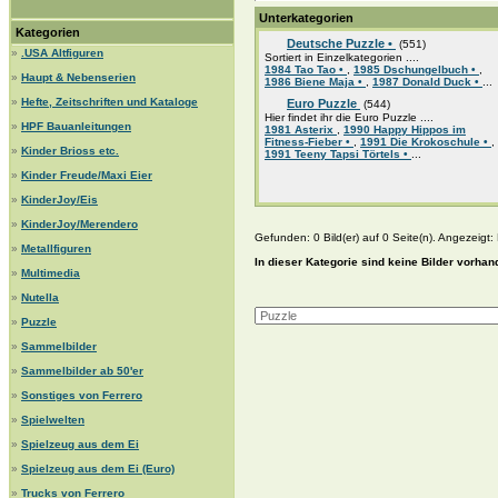
Unterkategorien
Kategorien
Deutsche Puzzle •
(551)
»
.USA Altfiguren
Sortiert in Einzelkategorien ....
1984 Tao Tao •
,
1985 Dschungelbuch •
,
»
Haupt & Nebenserien
1986 Biene Maja •
,
1987 Donald Duck •
...
»
Hefte, Zeitschriften und Kataloge
Euro Puzzle
(544)
Hier findet ihr die Euro Puzzle ....
»
HPF Bauanleitungen
1981 Asterix
,
1990 Happy Hippos im
Fitness-Fieber •
,
1991 Die Krokoschule •
,
»
Kinder Brioss etc.
1991 Teeny Tapsi Törtels •
...
»
Kinder Freude/Maxi Eier
»
KinderJoy/Eis
»
KinderJoy/Merendero
Gefunden: 0 Bild(er) auf 0 Seite(n). Angezeigt: B
»
Metallfiguren
In dieser Kategorie sind keine Bilder vorhan
»
Multimedia
»
Nutella
»
Puzzle
»
Sammelbilder
»
Sammelbilder ab 50'er
»
Sonstiges von Ferrero
»
Spielwelten
»
Spielzeug aus dem Ei
»
Spielzeug aus dem Ei (Euro)
»
Trucks von Ferrero