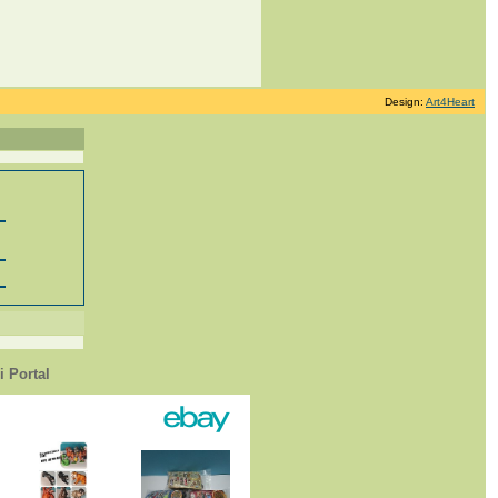
Design:
Art4Heart
 Portal
1