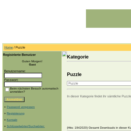
Home
/ Puzzle
Registrierte Benutzer
Kategorie
Guten Morgen!
Gast
Benutzername:
Puzzle
Passwort:
Beim nächsten Besuch automatisch
anmelden?
In dieser Kategorie findet ihr sämtliche Pu
»
Password vergessen
»
Registrierung
»
Kontakt
»
Schlüsselwörter/Suchwörter:
(Hits: 1942020) Gesamt Downloads in dieser Ka