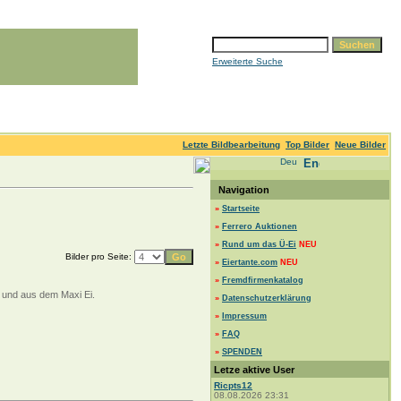
Erweiterte Suche
Letzte Bildbearbeitung
Top Bilder
Neue Bilder
Navigation
»
Startseite
»
Ferrero Auktionen
»
Rund um das Ü-Ei
NEU
Bilder pro Seite:
»
Eiertante.com
NEU
»
Fremdfirmenkatalog
e und aus dem Maxi Ei.
»
Datenschutzerklärung
»
Impressum
»
FAQ
»
SPENDEN
Letze aktive User
Ricpts12
08.08.2026 23:31