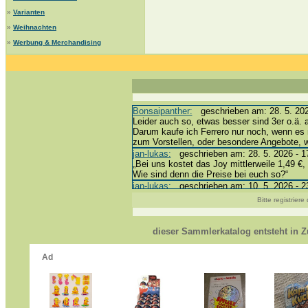
»
Varianten
»
Weihnachten
»
Werbung & Merchandising
Bonsaipanther:
geschrieben am: 28. 5. 202
Leider auch so, etwas besser sind 3er o.ä. 
Darum kaufe ich Ferrero nur noch, wenn es 
zum Vorstellen, oder besondere Angebote,
jan-lukas:
geschrieben am: 28. 5. 2026 - 1
„Bei uns kostet das Joy mittlerweile 1,49 €, 
Wie sind denn die Preise bei euch so?“
jan-lukas:
geschrieben am: 10. 5. 2026 - 2
erledigt *bussi*
Bitte registrier
Bonsaipanther:
geschrieben am: 10. 5. 202
@ Harald
https://www.ue-ei-portal-sammlerkatalog.de
dieser Sammlerkatalog entsteht in
Dein Enkel sollte zur Strafe die nächsten 
*bussi*
jan-lukas:
geschrieben am: 8. 5. 2026 - 12
Für die Figuren VC307, 310, 318 und 326 h
mein Enkel hat die leider weggeworfen *grrrr*
jan-lukas:
geschrieben am: 29. 4. 2026 - 1
https://www.ferrero-