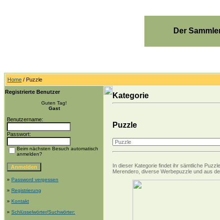
Der Sammler
Home
/ Puzzle
Registrierte Benutzer
Kategorie
Guten Tag!
Gast
Benutzername:
Puzzle
Passwort:
Beim nächsten Besuch automatisch
anmelden?
In dieser Kategorie findet ihr sämtliche Puz
Merendero, diverse Werbepuzzle und aus de
»
Password vergessen
»
Registrierung
»
Kontakt
»
Schlüsselwörter/Suchwörter: