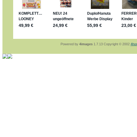
sammelspass.de/einladung/4B72FED814
jan-lukas:
geschrieben am: 28. 4. 2026 - 2
stimmt, jetzt fällt es mir auch ein
*Bussi*
Bonsaipanther:
geschrieben am: 28. 4. 202
So habe ich das in Erinnerung ... oder?
Bonsaipanther:
geschrieben am: 28. 4. 202
Nö, gabs nicht ... die 2020er EM oder WM w
Ferrero hat die aber trotzdem rausgebracht 
Powered by
4images
1.7.13 Copyright © 2002
4ho
jan-lukas:
geschrieben am: 28. 4. 2026 - 1
WM Sticker habe ich komplett, kommen die
Gab es zur WM 2022 keine Teamsticker ??
im Netz finde ich auch keine Info
jan-lukas:
geschrieben am: 26. 4. 2026 - 1
Bin gerade begeistert, Figuren kann man seh
klappt sehr gut mit dem Befehl - gerade ste
versucht es einfach mal mit ChatGPT, man k
erstellen.
jan-lukas:
geschrieben am: 26. 4. 2026 - 1
erledigt
Bonsaipanther:
geschrieben am: 26. 4. 202
Ordner Metallfiguren - den Hinweis oben bitt
jan-lukas:
geschrieben am: 25. 4. 2026 - 2
So, Umzug beendet, hoffe es läuft jetzt bes
Bitte achtet auf fehlende Bilder
Danke
Bonsaipanther:
geschrieben am: 20. 4. 202
NUR ist gut - habe 6 Stück gekauft und davo
Gibt jetzt auch die 3er-Handtaschen - sind m