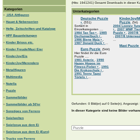
(Hits: 1941241) Gesamt Downloads in dieser Ka
Kategorien
Unterkategorien
»
.USA Altfiguren
Deutsche Puzzle
KinderJoy/M
»
Haupt & Nebenserien
•
Puzzle
(551)
(54)
Sortiert in
2004 Looney Tun
»
Hefte, Zeitschriften und Kataloge
Einzelkategorien ....
•
,
2007 WWF Tier
1984 Tao Tao •
,
1985
Puzzle •
,
2007/8 
»
HPF Bauanleitungen
Dschungelbuch •
,
,
2007/8 Unterwas
1986 Biene Maja •
,
...
»
Kinder Brioss etc.
1987 Donald Duck •
...
Maxi Puzzle
Euro Puzzle
»
Kinder Freude/Maxi Eier
(544)
Hier findet ihr die Euro
»
KinderJoy/Eis
Puzzle ....
1981 Asterix
,
1990
»
KinderJoy/Merendero
Happy Hippos im
Fitness-Fieber •
,
1991
»
Metallfiguren
Die Krokoschule •
,
1991 Teeny Tapsi
»
Multimedia
Törtels •
...
»
Nutella
»
Puzzle
»
Sammelbilder
Gefunden: 0 Bild(er) auf 0 Seite(n). Angezeigt: B
»
Sammelbilder ab 50'er
In dieser Kategorie sind keine Bilder vorhan
»
Sonstiges von Ferrero
»
Spielwelten
»
Spielzeug aus dem Ei
»
Spielzeug aus dem Ei (Euro)
»
Trucks von Ferrero