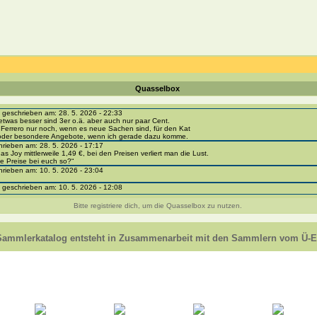
Quasselbox
eschrieben am: 28. 5. 2026 - 22:33
etwas besser sind 3er o.ä. aber auch nur paar Cent.
 Ferrero nur noch, wenn es neue Sachen sind, für den Kat
 oder besondere Angebote, wenn ich gerade dazu komme.
ieben am: 28. 5. 2026 - 17:17
as Joy mittlerweile 1,49 €, bei den Preisen verliert man die Lust.
e Preise bei euch so?“
ieben am: 10. 5. 2026 - 23:04
eschrieben am: 10. 5. 2026 - 12:08
i-portal-sammlerkatalog.de/categories.php?cat_id=1043
- BPZ obere Reihe
Bitte registriere dich, um die Quasselbox zu nutzen.
e zur Strafe die nächsten 3 Monate keine Ü-Eier bekommen ;))
ieben am: 8. 5. 2026 - 12:01
 VC307, 310, 318 und 326 habe ich keine BPZ
Sammlerkatalog entsteht in Zusammenarbeit mit den Sammlern vom Ü-Ei
e leider weggeworfen *grrrr* ;)
ieben am: 29. 4. 2026 - 18:04
ro-
e/einladung/4B72FED814DD42F481659307EF984D5033DD87A60AD94E1389FBB91B6F2859C
ieben am: 28. 4. 2026 - 21:49
t es mir auch ein
eschrieben am: 28. 4. 2026 - 21:01
in Erinnerung ... oder?