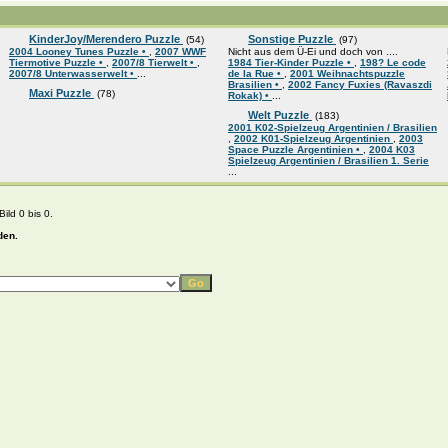
KinderJoy/Merendero Puzzle
Sonstige Puzzle
(54)
(97)
2004 Looney Tunes Puzzle •
,
2007 WWF
Nicht aus dem Ü-Ei und doch von ....
Tiermotive Puzzle •
,
2007/8 Tierwelt •
,
1984 Tier-Kinder Puzzle •
,
198? Le code
2007/8 Unterwasserwelt •
...
de la Rue •
,
2001 Weihnachtspuzzle
Brasilien •
,
2002 Fancy Fuxies (Ravaszdi
Maxi Puzzle
(78)
Rokak) •
...
Welt Puzzle
(183)
2001 K02-Spielzeug Argentinien / Brasilien
,
2002 K01-Spielzeug Argentinien
,
2003
Space Puzzle Argentinien •
,
2004 K03
Spielzeug Argentinien / Brasilien 1. Serie
...
ild 0 bis 0.
den.