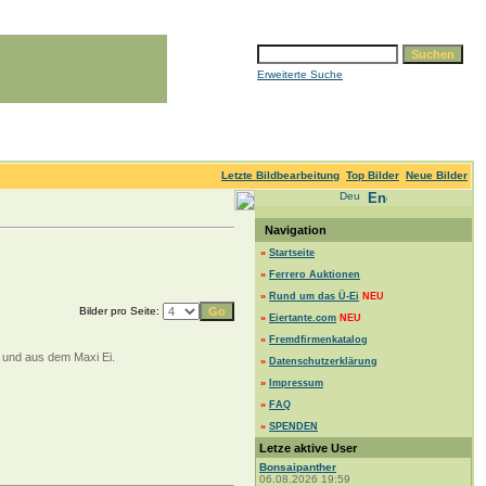
Erweiterte Suche
Letzte Bildbearbeitung
Top Bilder
Neue Bilder
Navigation
»
Startseite
»
Ferrero Auktionen
»
Rund um das Ü-Ei
NEU
Bilder pro Seite:
»
Eiertante.com
NEU
»
Fremdfirmenkatalog
e und aus dem Maxi Ei.
»
Datenschutzerklärung
»
Impressum
»
FAQ
»
SPENDEN
Letze aktive User
Bonsaipanther
06.08.2026 19:59