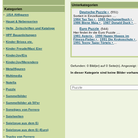
Unterkategorien
Kategorien
Deutsche Puzzle •
(551)
»
.USA Altfiguren
Sortiert in Einzelkategorien ....
1984 Tao Tao •
,
1985 Dschungelbuch •
,
»
Haupt & Nebenserien
1986 Biene Maja •
,
1987 Donald Duck •
...
»
Hefte, Zeitschriften und Kataloge
Euro Puzzle
(544)
Hier findet ihr die Euro Puzzle ....
»
HPF Bauanleitungen
1981 Asterix
,
1990 Happy Hippos im
Fitness-Fieber •
,
1991 Die Krokoschule •
,
»
Kinder Brioss etc.
1991 Teeny Tapsi Törtels •
...
»
Kinder Freude/Maxi Eier
»
KinderJoy/Eis
»
KinderJoy/Merendero
Gefunden: 0 Bild(er) auf 0 Seite(n). Angezeigt: B
»
Metallfiguren
In dieser Kategorie sind keine Bilder vorhan
»
Multimedia
»
Nutella
»
Puzzle
»
Sammelbilder
»
Sammelbilder ab 50'er
»
Sonstiges von Ferrero
»
Spielwelten
»
Spielzeug aus dem Ei
»
Spielzeug aus dem Ei (Euro)
»
Trucks von Ferrero