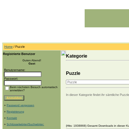
Home
/ Puzzle
Registrierte Benutzer
Kategorie
Guten Abend!
Gast
Benutzername:
Puzzle
Passwort:
Beim nächsten Besuch automatisch
anmelden?
In dieser Kategorie findet ihr sämtliche Pu
»
Password vergessen
»
Registrierung
»
Kontakt
»
Schlüsselwörter/Suchwörter:
(Hits: 1938868) Gesamt Downloads in dieser Ka