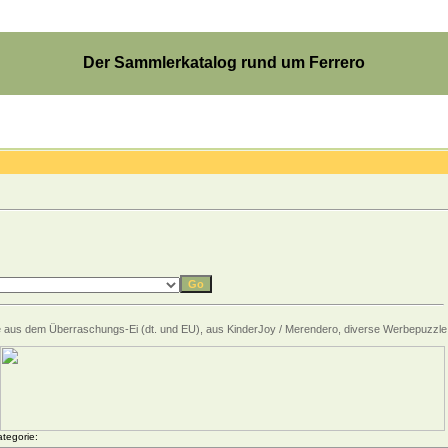
Der Sammlerkatalog rund um Ferrero
zzle aus dem Überraschungs-Ei (dt. und EU), aus KinderJoy / Merendero, diverse Werbepuzzl
tegorie: