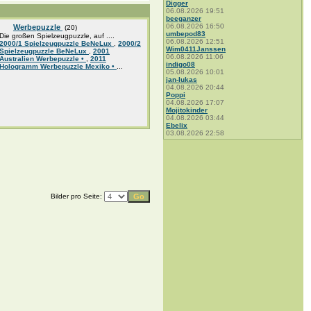
Digger
06.08.2026 19:51
beeganzer
06.08.2026 16:50
Werbepuzzle
(20)
umbepod83
Die großen Spielzeugpuzzle, auf ....
06.08.2026 12:51
2000/1 Spielzeugpuzzle BeNeLux
,
2000/2
Wim0411Janssen
Spielzeugpuzzle BeNeLux
,
2001
06.08.2026 11:06
Australien Werbepuzzle •
,
2011
indigo08
Hologramm Werbepuzzle Mexiko •
...
05.08.2026 10:01
jan-lukas
04.08.2026 20:44
Poppi
04.08.2026 17:07
Mojitokinder
04.08.2026 03:44
Ebelix
03.08.2026 22:58
Bilder pro Seite: