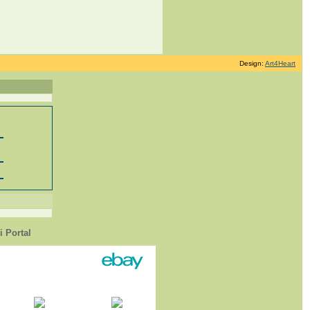
Design:
Art4Heart
 Portal
1