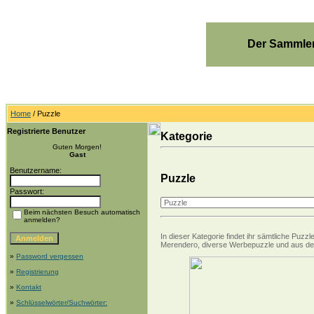
Der Sammler
Home
/ Puzzle
Registrierte Benutzer
Kategorie
Guten Morgen!
Gast
Benutzername:
Puzzle
Passwort:
Beim nächsten Besuch automatisch
anmelden?
In dieser Kategorie findet ihr sämtliche Puz
Merendero, diverse Werbepuzzle und aus de
»
Password vergessen
»
Registrierung
»
Kontakt
»
Schlüsselwörter/Suchwörter: