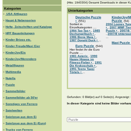
(Hits: 1940304) Gesamt Downloads in dieser Ka
Kategorien
Unterkategorien
»
.USA Altfiguren
Deutsche Puzzle
KinderJoy/M
»
Haupt & Nebenserien
•
Puzzle
(551)
(54)
Sortiert in
2004 Looney Tun
»
Hefte, Zeitschriften und Kataloge
Einzelkategorien ....
•
,
2007 WWF Tier
1984 Tao Tao •
,
1985
Puzzle •
,
2007/8 
»
HPF Bauanleitungen
Dschungelbuch •
,
,
2007/8 Unterwas
1986 Biene Maja •
,
...
»
Kinder Brioss etc.
1987 Donald Duck •
...
Maxi Puzzle
Euro Puzzle
»
Kinder Freude/Maxi Eier
(544)
Hier findet ihr die Euro
»
KinderJoy/Eis
Puzzle ....
1981 Asterix
,
1990
»
KinderJoy/Merendero
Happy Hippos im
Fitness-Fieber •
,
1991
»
Metallfiguren
Die Krokoschule •
,
1991 Teeny Tapsi
»
Multimedia
Törtels •
...
»
Nutella
»
Puzzle
»
Sammelbilder
Gefunden: 0 Bild(er) auf 0 Seite(n). Angezeigt: B
»
Sammelbilder ab 50'er
In dieser Kategorie sind keine Bilder vorhan
»
Sonstiges von Ferrero
»
Spielwelten
»
Spielzeug aus dem Ei
»
Spielzeug aus dem Ei (Euro)
»
Trucks von Ferrero