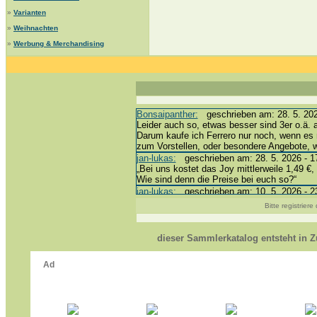
»
Varianten
»
Weihnachten
»
Werbung & Merchandising
Bonsaipanther:
geschrieben am: 28. 5. 202
Leider auch so, etwas besser sind 3er o.ä. 
Darum kaufe ich Ferrero nur noch, wenn es 
zum Vorstellen, oder besondere Angebote,
jan-lukas:
geschrieben am: 28. 5. 2026 - 1
„Bei uns kostet das Joy mittlerweile 1,49 €, 
Wie sind denn die Preise bei euch so?“
jan-lukas:
geschrieben am: 10. 5. 2026 - 2
erledigt *bussi*
Bitte registrier
Bonsaipanther:
geschrieben am: 10. 5. 202
@ Harald
https://www.ue-ei-portal-sammlerkatalog.de
dieser Sammlerkatalog entsteht in
Dein Enkel sollte zur Strafe die nächsten 
*bussi*
jan-lukas:
geschrieben am: 8. 5. 2026 - 12
Für die Figuren VC307, 310, 318 und 326 h
mein Enkel hat die leider weggeworfen *grrrr*
jan-lukas:
geschrieben am: 29. 4. 2026 - 1
https://www.ferrero-