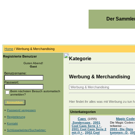
Der Sammler
Home
/ Werbung & Merchandising
Registrierte Benutzer
Kategorie
Guten Abend!
Gast
Benutzername:
Werbung & Merchandising
Passwort:
Beim nächsten Besuch automatisch
anmelden?
Hier findet ihr alles was mit Werbung zu tun
»
Password vergessen
Unterkategorien
»
Registrierung
Caps
Magic Cod
(1055)
.Sondercaps
,
2001
Die Magic Codes
»
Kontakt
Cool Caps Serie 1 •
,
teilweise ....
2001 Cool Caps Serie 2
2003 - Die Ötzis
»
Schlüsselwörter/Suchwörter:
mit @ •
,
2002 Cool
kommen - D
,
200