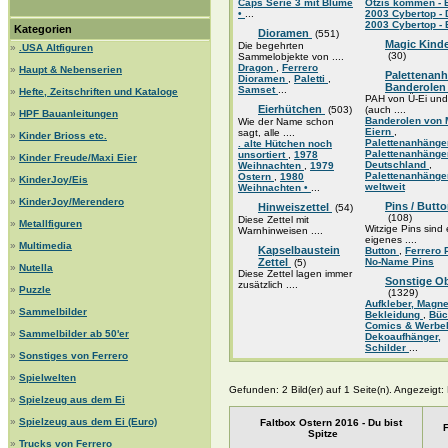
Caps Serie 3 mit Blume
Ötzis kommen -
•
...
2003 Cybertop -
2003 Cybertop -
Kategorien
Dioramen
(551)
Magic Kinde
Die begehrten
»
.USA Altfiguren
(30)
Sammelobjekte von ....
Dragon
,
Ferrero
»
Haupt & Nebenserien
Palettenanh
Dioramen
,
Paletti
,
Banderole
Samset
...
»
Hefte, Zeitschriften und Kataloge
PAH von Ü-Ei und
Eierhütchen
(503)
(auch ....
»
HPF Bauanleitungen
Banderolen von 
Wie der Name schon
Eiern
,
sagt, alle ....
»
Kinder Brioss etc.
Palettenanhänge
. alte Hütchen noch
Palettenanhänge
unsortiert
,
1978
»
Kinder Freude/Maxi Eier
Deutschland
,
Weihnachten
,
1979
Palettenanhänge
Ostern
,
1980
»
KinderJoy/Eis
weltweit
Weihnachten •
...
»
KinderJoy/Merendero
Pins / Butto
Hinweiszettel
(54)
(108)
Diese Zettel mit
»
Metallfiguren
Witzige Pins sind 
Warnhinweisen ....
eigenes ....
»
Multimedia
Kapselbaustein
Button
,
Ferrero 
Zettel
No-Name Pins
(5)
»
Nutella
Diese Zettel lagen immer
Sonstige Ob
zusätzlich ....
»
Puzzle
(1329)
Aufkleber, Magn
»
Sammelbilder
Bekleidung
,
Büc
Comics & Werbe
»
Sammelbilder ab 50'er
Dekoaufhänger,
Schilder
...
»
Sonstiges von Ferrero
»
Spielwelten
Gefunden: 2 Bild(er) auf 1 Seite(n). Angezeigt: B
»
Spielzeug aus dem Ei
»
Spielzeug aus dem Ei (Euro)
Faltbox Ostern 2016 - Du bist
F
Spitze
»
Trucks von Ferrero