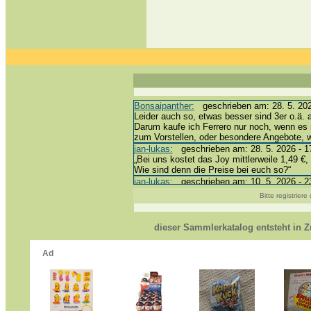
Bonsaipanther:
geschrieben am: 28. 5. 202
Leider auch so, etwas besser sind 3er o.ä. 
Darum kaufe ich Ferrero nur noch, wenn es 
zum Vorstellen, oder besondere Angebote,
jan-lukas:
geschrieben am: 28. 5. 2026 - 1
„Bei uns kostet das Joy mittlerweile 1,49 €, 
Wie sind denn die Preise bei euch so?“
jan-lukas:
geschrieben am: 10. 5. 2026 - 2
erledigt *bussi*
Bitte registrier
Bonsaipanther:
geschrieben am: 10. 5. 202
@ Harald
https://www.ue-ei-portal-sammlerkatalog.de
dieser Sammlerkatalog entsteht in
Dein Enkel sollte zur Strafe die nächsten 
*bussi*
jan-lukas:
geschrieben am: 8. 5. 2026 - 12
Für die Figuren VC307, 310, 318 und 326 h
mein Enkel hat die leider weggeworfen *grrrr*
jan-lukas:
geschrieben am: 29. 4. 2026 - 1
https://www.ferrero-
sammelspass.de/einladung/4B72FED814