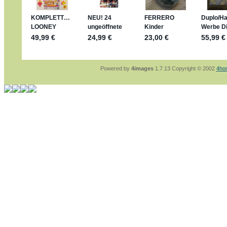
jan-lukas:
geschrieben am: 28. 4. 2026 - 2
stimmt, jetzt fällt es mir auch ein
*Bussi*
Bonsaipanther:
geschrieben am: 28. 4. 202
So habe ich das in Erinnerung ... oder?
Bonsaipanther:
geschrieben am: 28. 4. 202
Nö, gabs nicht ... die 2020er EM oder WM w
Ferrero hat die aber trotzdem rausgebracht 
Powered by
4images
1.7.13 Copyright © 2002
4ho
jan-lukas:
geschrieben am: 28. 4. 2026 - 1
WM Sticker habe ich komplett, kommen die
Gab es zur WM 2022 keine Teamsticker ??
im Netz finde ich auch keine Info
jan-lukas:
geschrieben am: 26. 4. 2026 - 1
Bin gerade begeistert, Figuren kann man seh
klappt sehr gut mit dem Befehl - gerade ste
versucht es einfach mal mit ChatGPT, man k
erstellen.
jan-lukas:
geschrieben am: 26. 4. 2026 - 1
erledigt
Bonsaipanther:
geschrieben am: 26. 4. 202
Ordner Metallfiguren - den Hinweis oben bitt
jan-lukas:
geschrieben am: 25. 4. 2026 - 2
So, Umzug beendet, hoffe es läuft jetzt bes
Bitte achtet auf fehlende Bilder
Danke
Bonsaipanther:
geschrieben am: 20. 4. 202
NUR ist gut - habe 6 Stück gekauft und davo
Gibt jetzt auch die 3er-Handtaschen - sind m