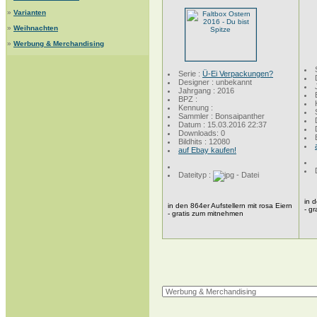
»
Varianten
»
Weihnachten
»
Werbung & Merchandising
Serie :
Ü-Ei Verpackungen?
Designer : unbekannt
Jahrgang : 2016
BPZ :
Kennung :
Sammler : Bonsaipanther
Datum : 15.03.2016 22:37
Downloads: 0
Bildhits : 12080
auf Ebay kaufen!
Dateityp :
in 
in den 864er Aufstellern mit rosa Eiern
- g
- gratis zum mitnehmen