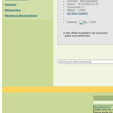
Sammler : Bonsaipanther
Datum : 15.03.2016 22:37
»
Varianten
Downloads: 0
»
Weihnachten
Bildhits : 12065
auf Ebay kaufen!
»
Werbung & Merchandising
Dateityp :
in den 864er Aufstellern mit rosa Eiern
- gratis zum mitnehmen
Bonsaipanther:
g
Leider auch so, 
Darum kaufe ich