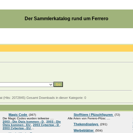
Der Sammlerkatalog rund um Ferrero
 hat (Hits: 2072845) Gesamt Downloads in dieser Kategorie: 0
Magic Code
Stofftiere / Plüschfiguren
(367)
(72)
Die Magic Codes wurden teilweise ....
Alle Arten von Ferrero-Plüsc ....
2003 - Die Ötzis kommen - D
,
2003 - Die
Thekendisplays
(291)
Ötzis kommen - EU
,
2003 Cybertop - D
,
2003 Cybertop - EU
...
Werbeblätter
(504)