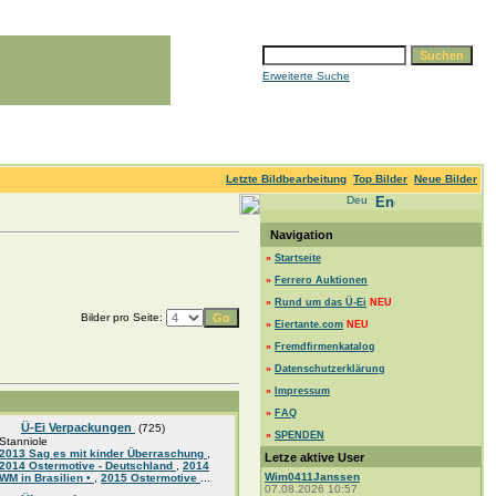
Erweiterte Suche
Letzte Bildbearbeitung
Top Bilder
Neue Bilder
Navigation
»
Startseite
»
Ferrero Auktionen
»
Rund um das Ü-Ei
NEU
Bilder pro Seite:
»
Eiertante.com
NEU
»
Fremdfirmenkatalog
»
Datenschutzerklärung
»
Impressum
»
FAQ
Ü-Ei Verpackungen
(725)
»
SPENDEN
Stanniole
2013 Sag es mit kinder Überraschung
,
Letze aktive User
2014 Ostermotive - Deutschland
,
2014
Wim0411Janssen
WM in Brasilien •
,
2015 Ostermotive
...
07.08.2026 10:57