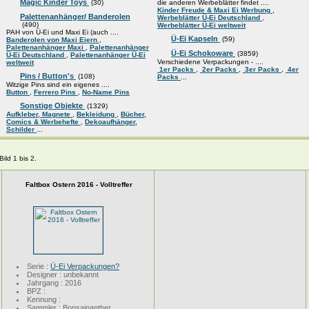
Magic Kinder Toys
(30)
die anderen Werbeblätter findet ....
Kinder Freude & Maxi Ei Werbung
,
Palettenanhänger/ Banderolen
Werbeblätter Ü-Ei Deutschland
,
(490)
Werbeblätter Ü-Ei weltweit
PAH von Ü-Ei und Maxi Ei (auch ....
Ü-Ei Kapseln
(59)
Banderolen von Maxi Eiern
,
Palettenanhänger Maxi
,
Palettenanhänger
Ü-Ei Schokoware
(3859)
Ü-Ei Deutschland
,
Palettenanhänger Ü-Ei
Verschiedene Verpackungen - ....
weltweit
1er Packs
,
2er Packs
,
3er Packs
,
4er
Pins / Button's
(108)
Packs
...
Witzige Pins sind ein eigenes ....
Button
,
Ferrero Pins
,
No-Name Pins
Sonstige Objekte
(1329)
Aufkleber, Magnete
,
Bekleidung
,
Bücher,
Comics & Werbehefte
,
Dekoaufhänger,
Schilder
...
ild 1 bis 2.
Faltbox Ostern 2016 - Volltreffer
Serie :
Ü-Ei Verpackungen?
Designer : unbekannt
Jahrgang : 2016
BPZ :
Kennung :
Sammler : Bonsaipanther