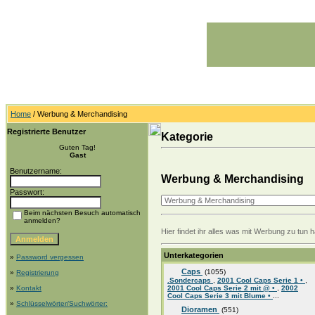
Home
/ Werbung & Merchandising
Registrierte Benutzer
Kategorie
Guten Tag!
Gast
Benutzername:
Werbung & Merchandising
Passwort:
Beim nächsten Besuch automatisch
anmelden?
Hier findet ihr alles was mit Werbung zu tun
Unterkategorien
»
Password vergessen
Caps
(1055)
»
Registrierung
.Sondercaps
,
2001 Cool Caps Serie 1 •
,
»
Kontakt
2001 Cool Caps Serie 2 mit @ •
,
2002
Cool Caps Serie 3 mit Blume •
...
»
Schlüsselwörter/Suchwörter:
Dioramen
(551)