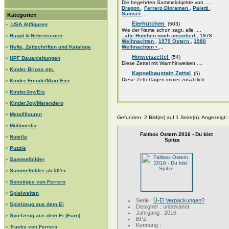
Die begehrten Sammelobjekte von ....
Dragon
,
Ferrero Dioramen
,
Paletti
,
Samset
...
Kategorien
Eierhütchen
(503)
»
.USA Altfiguren
Wie der Name schon sagt, alle ....
»
Haupt & Nebenserien
. alte Hütchen noch unsortiert
,
1978
Weihnachten
,
1979 Ostern
,
1980
»
Hefte, Zeitschriften und Kataloge
Weihnachten •
...
Hinweiszettel
(54)
»
HPF Bauanleitungen
Diese Zettel mit Warnhinweisen ....
»
Kinder Brioss etc.
Kapselbaustein Zettel
(5)
Diese Zettel lagen immer zusätzlich ....
»
Kinder Freude/Maxi Eier
»
KinderJoy/Eis
»
KinderJoy/Merendero
»
Metallfiguren
Gefunden: 2 Bild(er) auf 1 Seite(n). Angezeigt: B
»
Multimedia
Faltbox Ostern 2016 - Du bist
»
Nutella
Spitze
»
Puzzle
»
Sammelbilder
»
Sammelbilder ab 50'er
»
Sonstiges von Ferrero
»
Spielwelten
Serie :
Ü-Ei Verpackungen?
»
Spielzeug aus dem Ei
Designer : unbekannt
Jahrgang : 2016
»
Spielzeug aus dem Ei (Euro)
BPZ :
Kennung :
»
Trucks von Ferrero