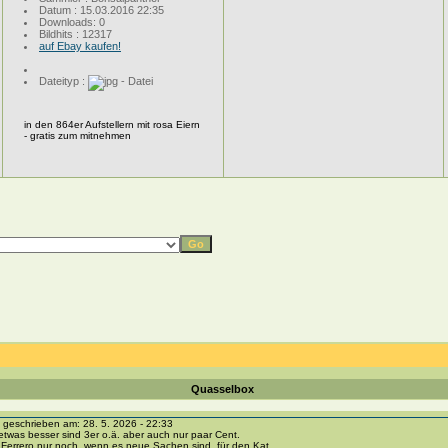
Datum : 15.03.2016 22:35
Downloads: 0
Bildhits : 12317
auf Ebay kaufen!
Dateityp :
in den 864er Aufstellern mit rosa Eiern
- gratis zum mitnehmen
Quasselbox
eschrieben am: 28. 5. 2026 - 22:33
etwas besser sind 3er o.ä. aber auch nur paar Cent.
 Ferrero nur noch, wenn es neue Sachen sind, für den Kat