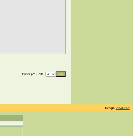
Bilder pro Seite:
Design:
Art4Heart