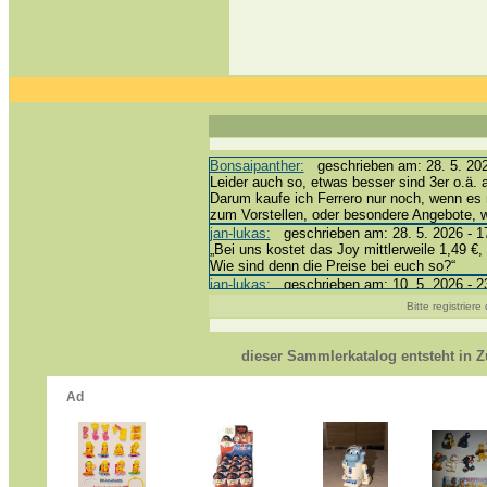
Bonsaipanther:
geschrieben am: 28. 5. 202
Leider auch so, etwas besser sind 3er o.ä. 
Darum kaufe ich Ferrero nur noch, wenn es 
zum Vorstellen, oder besondere Angebote,
jan-lukas:
geschrieben am: 28. 5. 2026 - 1
„Bei uns kostet das Joy mittlerweile 1,49 €, 
Wie sind denn die Preise bei euch so?“
jan-lukas:
geschrieben am: 10. 5. 2026 - 2
erledigt *bussi*
Bitte registrier
Bonsaipanther:
geschrieben am: 10. 5. 202
@ Harald
https://www.ue-ei-portal-sammlerkatalog.de
dieser Sammlerkatalog entsteht in
Dein Enkel sollte zur Strafe die nächsten 
*bussi*
jan-lukas:
geschrieben am: 8. 5. 2026 - 12
Für die Figuren VC307, 310, 318 und 326 h
mein Enkel hat die leider weggeworfen *grrrr*
jan-lukas:
geschrieben am: 29. 4. 2026 - 1
https://www.ferrero-
sammelspass.de/einladung/4B72FED814