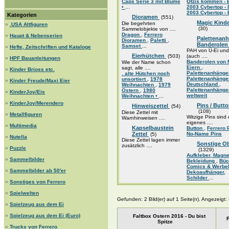
Caps Serie 3 mit Blume
Ötzis kommen -
•
...
2003 Cybertop -
2003 Cybertop -
Kategorien
Dioramen
(551)
Magic Kinde
Die begehrten
»
.USA Altfiguren
(30)
Sammelobjekte von ....
Dragon
,
Ferrero
»
Haupt & Nebenserien
Palettenanh
Dioramen
,
Paletti
,
Banderole
Samset
...
»
Hefte, Zeitschriften und Kataloge
PAH von Ü-Ei und
Eierhütchen
(503)
(auch ....
»
HPF Bauanleitungen
Banderolen von 
Wie der Name schon
Eiern
,
sagt, alle ....
»
Kinder Brioss etc.
Palettenanhänge
. alte Hütchen noch
Palettenanhänge
unsortiert
,
1978
»
Kinder Freude/Maxi Eier
Deutschland
,
Weihnachten
,
1979
Palettenanhänge
Ostern
,
1980
»
KinderJoy/Eis
weltweit
Weihnachten •
...
»
KinderJoy/Merendero
Pins / Butto
Hinweiszettel
(54)
(108)
Diese Zettel mit
»
Metallfiguren
Witzige Pins sind 
Warnhinweisen ....
eigenes ....
»
Multimedia
Kapselbaustein
Button
,
Ferrero 
Zettel
No-Name Pins
(5)
»
Nutella
Diese Zettel lagen immer
Sonstige Ob
zusätzlich ....
»
Puzzle
(1329)
Aufkleber, Magn
»
Sammelbilder
Bekleidung
,
Büc
Comics & Werbe
»
Sammelbilder ab 50'er
Dekoaufhänger,
Schilder
...
»
Sonstiges von Ferrero
»
Spielwelten
Gefunden: 2 Bild(er) auf 1 Seite(n). Angezeigt: B
»
Spielzeug aus dem Ei
»
Spielzeug aus dem Ei (Euro)
Faltbox Ostern 2016 - Du bist
F
Spitze
»
Trucks von Ferrero