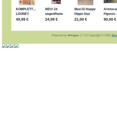
jan-lukas:
geschrieben am: 28. 4. 2026 - 2
stimmt, jetzt fällt es mir auch ein
*Bussi*
Bonsaipanther:
geschrieben am: 28. 4. 202
So habe ich das in Erinnerung ... oder?
Bonsaipanther:
geschrieben am: 28. 4. 202
Nö, gabs nicht ... die 2020er EM oder WM w
Ferrero hat die aber trotzdem rausgebracht 
Powered by
4images
1.7.13 Copyright © 2002
4ho
jan-lukas:
geschrieben am: 28. 4. 2026 - 1
WM Sticker habe ich komplett, kommen die
Gab es zur WM 2022 keine Teamsticker ??
im Netz finde ich auch keine Info
jan-lukas:
geschrieben am: 26. 4. 2026 - 1
Bin gerade begeistert, Figuren kann man seh
klappt sehr gut mit dem Befehl - gerade ste
versucht es einfach mal mit ChatGPT, man k
erstellen.
jan-lukas:
geschrieben am: 26. 4. 2026 - 1
erledigt
Bonsaipanther:
geschrieben am: 26. 4. 202
Ordner Metallfiguren - den Hinweis oben bitt
jan-lukas:
geschrieben am: 25. 4. 2026 - 2
So, Umzug beendet, hoffe es läuft jetzt bes
Bitte achtet auf fehlende Bilder
Danke
Bonsaipanther:
geschrieben am: 20. 4. 202
NUR ist gut - habe 6 Stück gekauft und davo
Gibt jetzt auch die 3er-Handtaschen - sind m