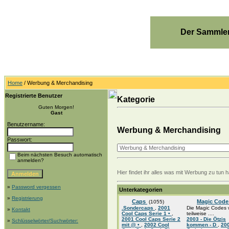
Der Sammler
Home
/ Werbung & Merchandising
Registrierte Benutzer
Kategorie
Guten Morgen!
Gast
Benutzername:
Werbung & Merchandising
Passwort:
Beim nächsten Besuch automatisch
anmelden?
Hier findet ihr alles was mit Werbung zu tun
»
Password vergessen
Unterkategorien
»
Registrierung
Caps
Magic Cod
(1055)
.Sondercaps
,
2001
Die Magic Codes
»
Kontakt
Cool Caps Serie 1 •
,
teilweise ....
2001 Cool Caps Serie 2
2003 - Die Ötzis
»
Schlüsselwörter/Suchwörter:
mit @ •
,
2002 Cool
kommen - D
,
200