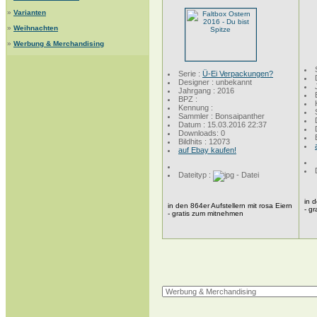
»
Varianten
»
Weihnachten
»
Werbung & Merchandising
Serie :
Ü-Ei Verpackungen?
Designer : unbekannt
Jahrgang : 2016
BPZ :
Kennung :
Sammler : Bonsaipanther
Datum : 15.03.2016 22:37
Downloads: 0
Bildhits : 12073
auf Ebay kaufen!
Dateityp :
in 
in den 864er Aufstellern mit rosa Eiern
- g
- gratis zum mitnehmen