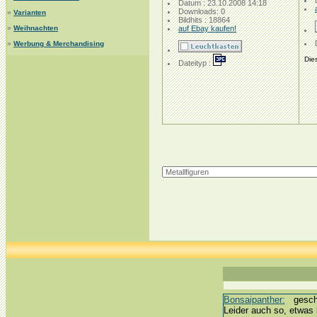
Datum : 23.10.2008 14:18
Downloads: 0
»
Varianten
Bildhits : 18864
»
Weihnachten
auf Ebay kaufen!
»
Werbung & Merchandising
Dies
Dateityp :
Bonsaipanther:
geschri
Leider auch so, etwas 