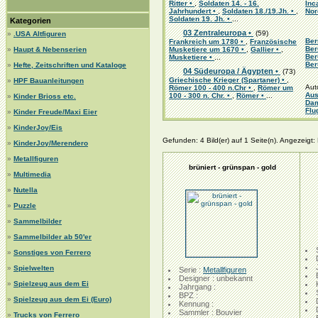
Ritter •
,
Soldaten 14. - 16.
Inc
Jahrhundert •
,
Soldaten 18./19.Jh. •
,
Nor
Soldaten 19. Jh. •
...
Kategorien
03 Zentraleuropa •
(59)
»
.USA Altfiguren
Ber
Frankreich um 1780 •
,
Französische
Ber
»
Haupt & Nebenserien
Musketiere um 1670 •
,
Gallier •
,
Ber
Musketiere •
...
Ber
»
Hefte, Zeitschriften und Kataloge
04 Südeuropa / Ägypten •
(73)
Griechische Krieger (Spartaner) •
,
»
HPF Bauanleitungen
Aut
Römer 100 - 400 n.Chr •
,
Römer um
Aus
100 - 300 n. Chr. •
,
Römer •
...
»
Kinder Brioss etc.
Da
Flu
»
Kinder Freude/Maxi Eier
»
KinderJoy/Eis
Gefunden: 4 Bild(er) auf 1 Seite(n). Angezeigt: B
»
KinderJoy/Merendero
»
Metallfiguren
brüniert - grünspan - gold
»
Multimedia
»
Nutella
»
Puzzle
»
Sammelbilder
»
Sammelbilder ab 50'er
»
Sonstiges von Ferrero
»
Spielwelten
Serie :
Metallfiguren
Designer : unbekannt
»
Spielzeug aus dem Ei
Jahrgang :
BPZ :
»
Spielzeug aus dem Ei (Euro)
Kennung :
Sammler : Bouvier
»
Trucks von Ferrero