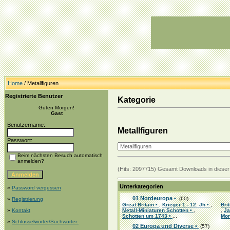
Home
/ Metallfiguren
Registrierte Benutzer
Kategorie
Guten Morgen!
Gast
Benutzername:
Metallfiguren
Passwort:
Beim nächsten Besuch automatisch
anmelden?
(Hits: 2097715) Gesamt Downloads in dieser 
Unterkategorien
»
Password vergessen
01 Nordeuropa •
(60)
»
Registrierung
Great Britain •
,
Krieger 1.- 12. Jh •
,
Bri
»
Kontakt
Metall-Miniaturen Schotten •
,
,
Ja
Schotten um 1743 •
...
Mon
»
Schlüsselwörter/Suchwörter:
02 Europa und Diverse •
(57)