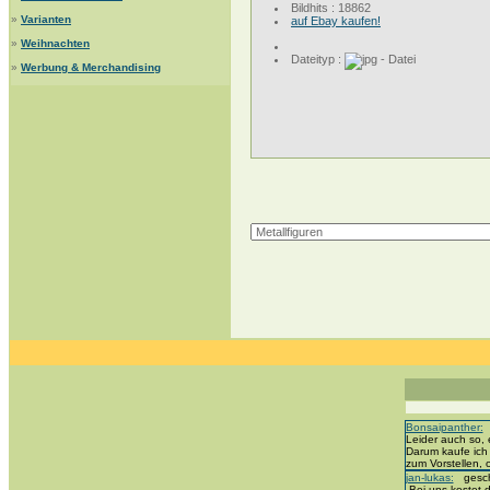
Bildhits : 18862
»
Varianten
auf Ebay kaufen!
»
Weihnachten
Dateityp :
»
Werbung & Merchandising
Bonsaipanther:
g
Leider auch so, 
Darum kaufe ich
zum Vorstellen,
jan-lukas:
geschr
„Bei uns kostet d