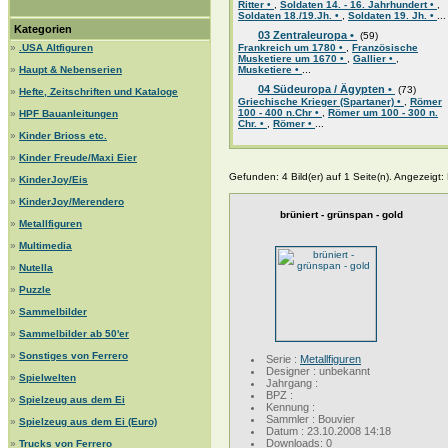
Ritter •
,
Soldaten 14. - 16. Jahrhundert •
,
Soldaten 18./19.Jh. •
,
Soldaten 19. Jh. •
...
Kategorien
03 Zentraleuropa •
(59)
»
.USA Altfiguren
Frankreich um 1780 •
,
Französische
Musketiere um 1670 •
,
Gallier •
,
»
Haupt & Nebenserien
Musketiere •
...
04 Südeuropa / Ägypten •
(73)
»
Hefte, Zeitschriften und Kataloge
Griechische Krieger (Spartaner) •
,
Römer
100 - 400 n.Chr •
,
Römer um 100 - 300 n.
»
HPF Bauanleitungen
Chr. •
,
Römer •
...
»
Kinder Brioss etc.
»
Kinder Freude/Maxi Eier
Gefunden: 4 Bild(er) auf 1 Seite(n). Angezeigt: B
»
KinderJoy/Eis
»
KinderJoy/Merendero
brüniert - grünspan - gold
»
Metallfiguren
»
Multimedia
»
Nutella
»
Puzzle
»
Sammelbilder
»
Sammelbilder ab 50'er
»
Sonstiges von Ferrero
Serie :
Metallfiguren
Designer : unbekannt
»
Spielwelten
Jahrgang :
BPZ :
»
Spielzeug aus dem Ei
Kennung :
Sammler : Bouvier
»
Spielzeug aus dem Ei (Euro)
Datum : 23.10.2008 14:18
Downloads: 0
»
Trucks von Ferrero