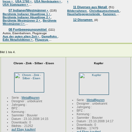
Incas •
,
USA 1780 •
,
USA Nordstaaten •
,
•
USA Südstaaten •
...
11 Diverses aus Metall
(51)
07 Indianer/Westmänner •
(116)
Bilderrahmen
,
Christbaumschmuck
,
Berühmte Indianer Häuptlinge 1 •
,
Haushaltsgegenstände
,
Kanonen
...
Berühmte Indianer Häuptlinge 2 •
,
12 Dioramen
(4)
Berühmte Westmänner 2 •
,
Berühmte
Westmänner I •
...
08 Fortbewegungsmittel
(111)
Autos, Eisenbahnen, Flugzeuge
Aus der guten alten Zeit •
,
Dampfloks
,
Edle Metalloldtimer •
,
Flugzeug
...
ild 1 bis 4.
Chrom - Zink - Silber - Eisen
Kupfer
Serie :
Metallfiguren
Serie :
Metallfiguren
Designer : unbekannt
Designer : unbekannt
Jahrgang :
Jahrgang :
BPZ :
BPZ :
Kennung :
Kennung :
Sammler : Bouvier
Sammler : Bouvier
Datum : 23.10.2008 14:15
Datum : 23.10.2008 14:17
Downloads: 0
Downloads: 0
Bildhits : 21252
Bildhits : 17479
auf Ebay kaufen!
auf Ebay kaufen!