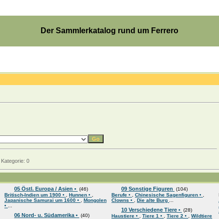
Der Sammlerkatalog rund um Ferrero
Kategorie: 0
05 Östl. Europa / Asien •
09 Sonstige Figuren
(46)
(104)
Britisch-Indien um 1900 •
,
Hunnen •
,
Berufe •
,
Chinesische Sagenfiguren •
,
Japanische Samurai um 1600 •
,
Mongolen
Clowns •
,
Die alte Burg
...
•
...
10 Verschiedene Tiere •
(28)
06 Nord- u. Südamerika •
(40)
Haustiere •
,
Tiere 1 •
,
Tiere 2 •
,
Wildtiere