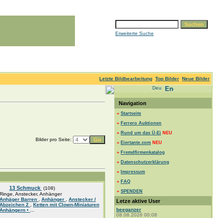
Erweiterte Suche
Letzte Bildbearbeitung
Top Bilder
Neue Bilder
Navigation
»
Startseite
»
Ferrero Auktionen
»
Rund um das Ü-Ei
NEU
Bilder pro Seite:
»
Eiertante.com
NEU
»
Fremdfirmenkatalog
»
Datenschutzerklärung
»
Impressum
»
FAQ
13 Schmuck
(108)
»
SPENDEN
Ringe, Anstecker, Anhänger
Anhäger Barren
,
Anhänger
,
Anstecker /
Letze aktive User
Abzeichen 2
,
Ketten mit Clown-Miniaturen
beeganzer
Anhängern •
...
08.08.2026 00:08