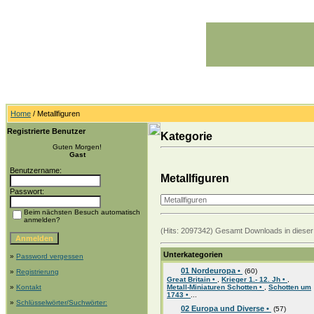
Home
/ Metallfiguren
Registrierte Benutzer
Kategorie
Guten Morgen!
Gast
Benutzername:
Metallfiguren
Passwort:
Beim nächsten Besuch automatisch
anmelden?
(Hits: 2097342) Gesamt Downloads in dieser 
Unterkategorien
»
Password vergessen
01 Nordeuropa •
(60)
»
Registrierung
Great Britain •
,
Krieger 1.- 12. Jh •
,
»
Kontakt
Metall-Miniaturen Schotten •
,
Schotten um
1743 •
...
»
Schlüsselwörter/Suchwörter:
02 Europa und Diverse •
(57)