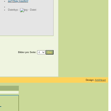
auf Ebay kaufen!
Dateityp :
Bilder pro Seite:
Design:
Art4Heart