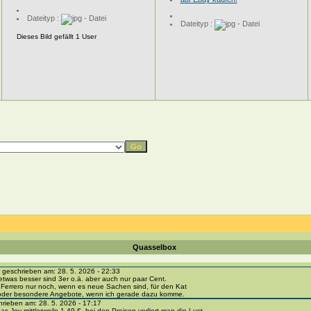
Dateityp :
Dateityp :
Dieses Bild gefällt 1 User
Quasselbox
eschrieben am: 28. 5. 2026 - 22:33
etwas besser sind 3er o.ä. aber auch nur paar Cent.
 Ferrero nur noch, wenn es neue Sachen sind, für den Kat
 oder besondere Angebote, wenn ich gerade dazu komme.
ieben am: 28. 5. 2026 - 17:17
as Joy mittlerweile 1,49 €, bei den Preisen verliert man die Lust.