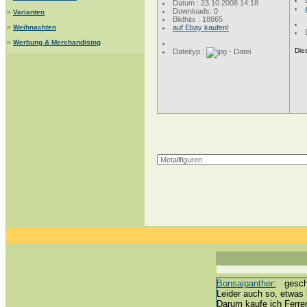
Datum : 23.10.2008 14:18
Downloads: 0
»
Varianten
Bildhits : 18865
»
Weihnachten
auf Ebay kaufen!
»
Werbung & Merchandising
Dies
Dateityp :
Bonsaipanther:
geschri
Leider auch so, etwas 
Darum kaufe ich Ferre