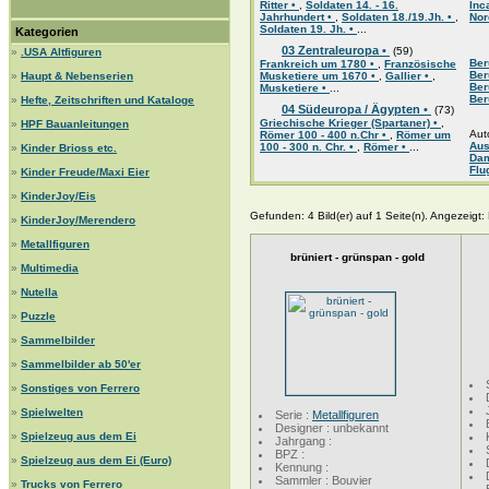
Ritter •
,
Soldaten 14. - 16.
Inc
Jahrhundert •
,
Soldaten 18./19.Jh. •
,
Nor
Soldaten 19. Jh. •
...
Kategorien
03 Zentraleuropa •
(59)
»
.USA Altfiguren
Ber
Frankreich um 1780 •
,
Französische
Ber
»
Haupt & Nebenserien
Musketiere um 1670 •
,
Gallier •
,
Ber
Musketiere •
...
Ber
»
Hefte, Zeitschriften und Kataloge
04 Südeuropa / Ägypten •
(73)
Griechische Krieger (Spartaner) •
,
»
HPF Bauanleitungen
Aut
Römer 100 - 400 n.Chr •
,
Römer um
Aus
100 - 300 n. Chr. •
,
Römer •
...
»
Kinder Brioss etc.
Da
Flu
»
Kinder Freude/Maxi Eier
»
KinderJoy/Eis
Gefunden: 4 Bild(er) auf 1 Seite(n). Angezeigt: B
»
KinderJoy/Merendero
»
Metallfiguren
brüniert - grünspan - gold
»
Multimedia
»
Nutella
»
Puzzle
»
Sammelbilder
»
Sammelbilder ab 50'er
»
Sonstiges von Ferrero
»
Spielwelten
Serie :
Metallfiguren
Designer : unbekannt
»
Spielzeug aus dem Ei
Jahrgang :
BPZ :
»
Spielzeug aus dem Ei (Euro)
Kennung :
Sammler : Bouvier
»
Trucks von Ferrero