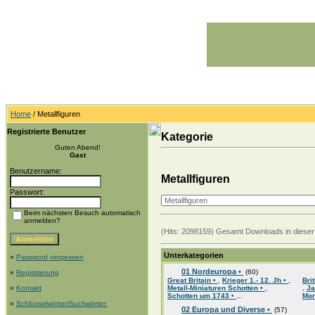
Home
/ Metallfiguren
Registrierte Benutzer
Kategorie
Guten Abend!
Gast
Benutzername:
Metallfiguren
Passwort:
Beim nächsten Besuch automatisch
anmelden?
(Hits: 2098159) Gesamt Downloads in dieser 
Unterkategorien
»
Password vergessen
01 Nordeuropa •
(60)
»
Registrierung
Great Britain •
,
Krieger 1.- 12. Jh •
,
Bri
»
Kontakt
Metall-Miniaturen Schotten •
,
,
Ja
Schotten um 1743 •
...
Mon
»
Schlüsselwörter/Suchwörter:
02 Europa und Diverse •
(57)