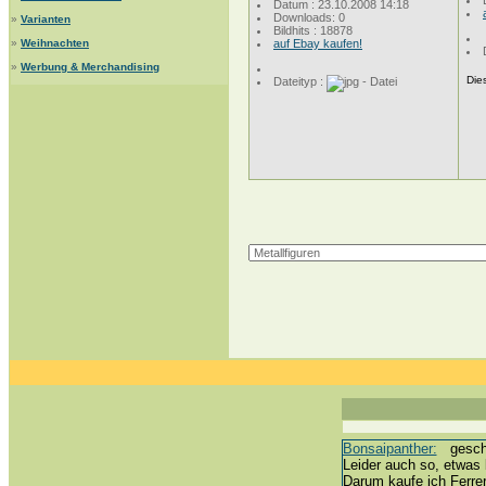
Datum : 23.10.2008 14:18
Downloads: 0
»
Varianten
Bildhits : 18878
»
Weihnachten
auf Ebay kaufen!
»
Werbung & Merchandising
Dies
Dateityp :
Bonsaipanther:
geschri
Leider auch so, etwas 
Darum kaufe ich Ferre