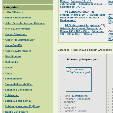
Ritter •
,
Soldaten 14. - 16.
Inc
Jahrhundert •
,
Soldaten 18./19.Jh. •
,
Nor
Soldaten 19. Jh. •
...
Kategorien
03 Zentraleuropa •
(59)
»
.USA Altfiguren
Ber
Frankreich um 1780 •
,
Französische
Ber
»
Haupt & Nebenserien
Musketiere um 1670 •
,
Gallier •
,
Ber
Musketiere •
...
Ber
»
Hefte, Zeitschriften und Kataloge
04 Südeuropa / Ägypten •
(73)
Griechische Krieger (Spartaner) •
,
»
HPF Bauanleitungen
Aut
Römer 100 - 400 n.Chr •
,
Römer um
Aus
100 - 300 n. Chr. •
,
Römer •
...
»
Kinder Brioss etc.
Da
Flu
»
Kinder Freude/Maxi Eier
»
KinderJoy/Eis
Gefunden: 4 Bild(er) auf 1 Seite(n). Angezeigt: B
»
KinderJoy/Merendero
»
Metallfiguren
brüniert - grünspan - gold
»
Multimedia
»
Nutella
»
Puzzle
»
Sammelbilder
»
Sammelbilder ab 50'er
»
Sonstiges von Ferrero
»
Spielwelten
Serie :
Metallfiguren
Designer : unbekannt
»
Spielzeug aus dem Ei
Jahrgang :
BPZ :
»
Spielzeug aus dem Ei (Euro)
Kennung :
Sammler : Bouvier
»
Trucks von Ferrero