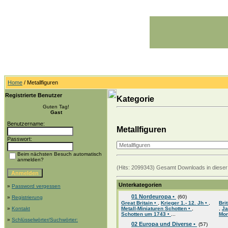
Home
/ Metallfiguren
Registrierte Benutzer
Kategorie
Guten Tag!
Gast
Benutzername:
Metallfiguren
Passwort:
Beim nächsten Besuch automatisch
anmelden?
(Hits: 2099343) Gesamt Downloads in dieser 
Unterkategorien
»
Password vergessen
01 Nordeuropa •
(60)
»
Registrierung
Great Britain •
,
Krieger 1.- 12. Jh •
,
Bri
»
Kontakt
Metall-Miniaturen Schotten •
,
,
Ja
Schotten um 1743 •
...
Mon
»
Schlüsselwörter/Suchwörter:
02 Europa und Diverse •
(57)