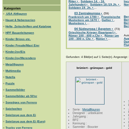
Ritter •
,
Soldaten 14. - 16.
Inc
Jahrhundert •
,
Soldaten 18./19.Jh. •
,
Nor
Soldaten 19. Jh. •
...
Kategorien
03 Zentraleuropa •
(59)
»
.USA Altfiguren
Ber
Frankreich um 1780 •
,
Französische
Ber
»
Haupt & Nebenserien
Musketiere um 1670 •
,
Gallier •
,
Ber
Musketiere •
...
Ber
»
Hefte, Zeitschriften und Kataloge
04 Südeuropa / Ägypten •
(73)
Griechische Krieger (Spartaner) •
,
»
HPF Bauanleitungen
Aut
Römer 100 - 400 n.Chr •
,
Römer um
Aus
100 - 300 n. Chr. •
,
Römer •
...
»
Kinder Brioss etc.
Da
Flu
»
Kinder Freude/Maxi Eier
»
KinderJoy/Eis
Gefunden: 4 Bild(er) auf 1 Seite(n). Angezeigt: B
»
KinderJoy/Merendero
»
Metallfiguren
brüniert - grünspan - gold
»
Multimedia
»
Nutella
»
Puzzle
»
Sammelbilder
»
Sammelbilder ab 50'er
»
Sonstiges von Ferrero
»
Spielwelten
Serie :
Metallfiguren
Designer : unbekannt
»
Spielzeug aus dem Ei
Jahrgang :
BPZ :
»
Spielzeug aus dem Ei (Euro)
Kennung :
Sammler : Bouvier
»
Trucks von Ferrero