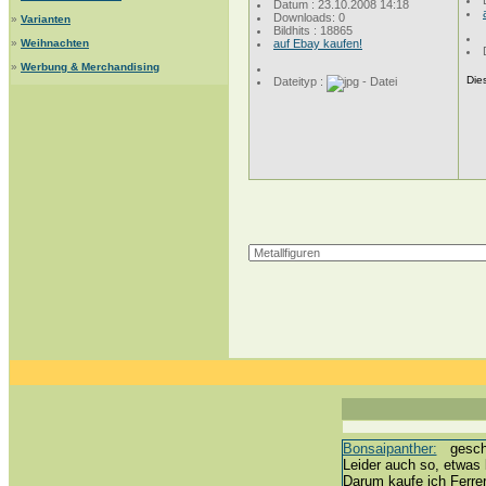
Datum : 23.10.2008 14:18
Downloads: 0
»
Varianten
Bildhits : 18865
»
Weihnachten
auf Ebay kaufen!
»
Werbung & Merchandising
Dies
Dateityp :
Bonsaipanther:
geschri
Leider auch so, etwas 
Darum kaufe ich Ferre