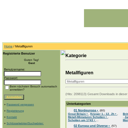
Home
/ Metallfiguren
Registrierte Benutzer
Kategorie
Guten Tag!
Gast
Benutzername:
Metallfiguren
Passwort:
Beim nächsten Besuch automatisch
anmelden?
(Hits: 2098113) Gesamt Downloads in dieser 
Unterkategorien
»
Password vergessen
01 Nordeuropa •
(60)
»
Registrierung
Great Britain •
,
Krieger 1.- 12. Jh •
,
Bri
»
Kontakt
Metall-Miniaturen Schotten •
,
,
Ja
Schotten um 1743 •
...
Mon
»
Schlüsselwörter/Suchwörter:
02 Europa und Diverse •
(57)