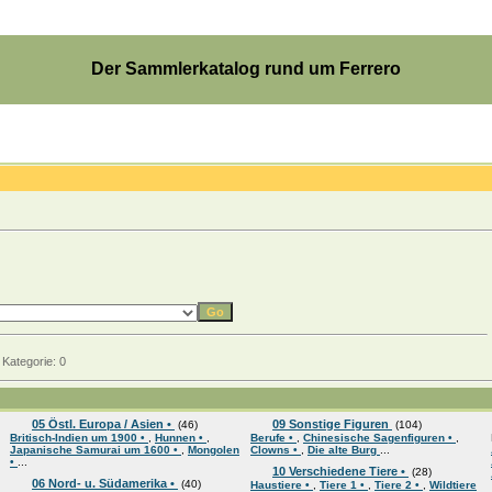
Der Sammlerkatalog rund um Ferrero
Kategorie: 0
05 Östl. Europa / Asien •
09 Sonstige Figuren
(46)
(104)
Britisch-Indien um 1900 •
,
Hunnen •
,
Berufe •
,
Chinesische Sagenfiguren •
,
Japanische Samurai um 1600 •
,
Mongolen
Clowns •
,
Die alte Burg
...
•
...
10 Verschiedene Tiere •
(28)
06 Nord- u. Südamerika •
(40)
Haustiere •
,
Tiere 1 •
,
Tiere 2 •
,
Wildtiere