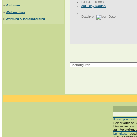
Bildhits : 18880
»
Varianten
auf Ebay kaufen!
»
Weihnachten
Dateityp :
»
Werbung & Merchandising
Bonsaipanther:
g
Leider auch so, 
Darum kaufe ich
zum Vorstellen,
jan-lukas:
geschr
„Bei uns kostet d