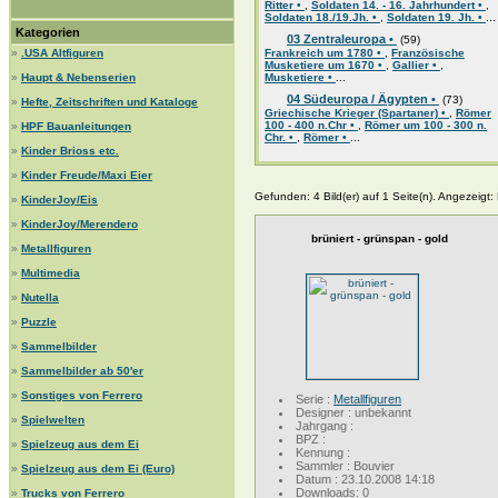
Ritter •
,
Soldaten 14. - 16. Jahrhundert •
,
Soldaten 18./19.Jh. •
,
Soldaten 19. Jh. •
...
Kategorien
03 Zentraleuropa •
(59)
»
.USA Altfiguren
Frankreich um 1780 •
,
Französische
Musketiere um 1670 •
,
Gallier •
,
»
Haupt & Nebenserien
Musketiere •
...
04 Südeuropa / Ägypten •
(73)
»
Hefte, Zeitschriften und Kataloge
Griechische Krieger (Spartaner) •
,
Römer
100 - 400 n.Chr •
,
Römer um 100 - 300 n.
»
HPF Bauanleitungen
Chr. •
,
Römer •
...
»
Kinder Brioss etc.
»
Kinder Freude/Maxi Eier
Gefunden: 4 Bild(er) auf 1 Seite(n). Angezeigt: B
»
KinderJoy/Eis
»
KinderJoy/Merendero
brüniert - grünspan - gold
»
Metallfiguren
»
Multimedia
»
Nutella
»
Puzzle
»
Sammelbilder
»
Sammelbilder ab 50'er
»
Sonstiges von Ferrero
Serie :
Metallfiguren
Designer : unbekannt
»
Spielwelten
Jahrgang :
BPZ :
»
Spielzeug aus dem Ei
Kennung :
Sammler : Bouvier
»
Spielzeug aus dem Ei (Euro)
Datum : 23.10.2008 14:18
Downloads: 0
»
Trucks von Ferrero