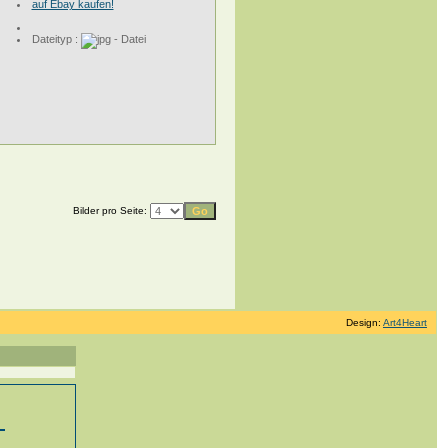
auf Ebay kaufen!
Dateityp :
Bilder pro Seite:
Design:
Art4Heart