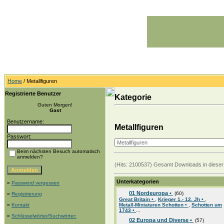
Home
/ Metallfiguren
Registrierte Benutzer
Kategorie
Guten Morgen!
Gast
Benutzername:
Metallfiguren
Passwort:
Beim nächsten Besuch automatisch
anmelden?
(Hits: 2100537) Gesamt Downloads in dieser 
Unterkategorien
»
Password vergessen
01 Nordeuropa •
(60)
»
Registrierung
Great Britain •
,
Krieger 1.- 12. Jh •
,
»
Kontakt
Metall-Miniaturen Schotten •
,
Schotten um
1743 •
...
»
Schlüsselwörter/Suchwörter:
02 Europa und Diverse •
(57)