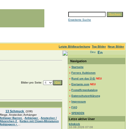
Erweiterte Suche
Letzte Bildbearbeitung
Top Bilder
Neue Bilder
Navigation
»
Startseite
»
Ferrero Auktionen
»
Rund um das Ü-Ei
NEU
Bilder pro Seite:
»
Eiertante.com
NEU
»
Fremdfirmenkatalog
»
Datenschutzerklärung
»
Impressum
»
FAQ
13 Schmuck
(108)
»
SPENDEN
Ringe, Anstecker, Anhänger
Anhäger Barren
,
Anhänger
,
Anstecker /
Letze aktive User
Abzeichen 2
,
Ketten mit Clown-Miniaturen
kilokick
Anhängern •
...
10.08.2026 07:08