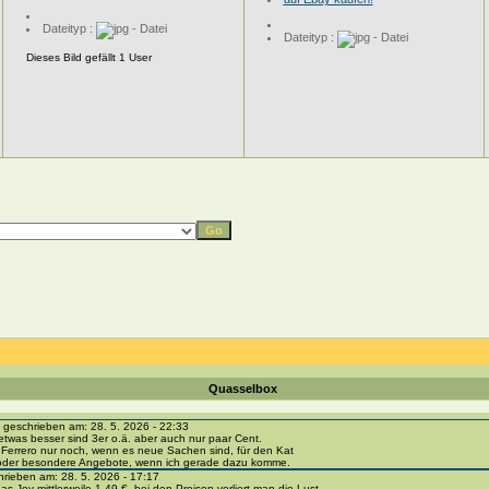
Dateityp :
Dateityp :
Dieses Bild gefällt 1 User
Quasselbox
eschrieben am: 28. 5. 2026 - 22:33
etwas besser sind 3er o.ä. aber auch nur paar Cent.
 Ferrero nur noch, wenn es neue Sachen sind, für den Kat
 oder besondere Angebote, wenn ich gerade dazu komme.
ieben am: 28. 5. 2026 - 17:17
as Joy mittlerweile 1,49 €, bei den Preisen verliert man die Lust.