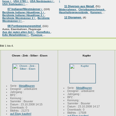
Incas •
,
USA 1780 •
,
USA Nordstaaten •
,
•
USA Südstaaten •
...
11 Diverses aus Metall
(51)
07 Indianer/Westmänner •
(116)
Bilderrahmen
,
Christbaumschmuck
,
Berühmte Indianer Häuptlinge 1 •
,
Haushaltsgegenstände
,
Kanonen
...
Berühmte Indianer Häuptlinge 2 •
,
12 Dioramen
(4)
Berühmte Westmänner 2 •
,
Berühmte
Westmänner I •
...
08 Fortbewegungsmittel
(111)
Autos, Eisenbahnen, Flugzeuge
Aus der guten alten Zeit •
,
Dampfloks
,
Edle Metalloldtimer •
,
Flugzeug
...
ild 1 bis 4.
Chrom - Zink - Silber - Eisen
Kupfer
Serie :
Metallfiguren
Serie :
Metallfiguren
Designer : unbekannt
Designer : unbekannt
Jahrgang :
Jahrgang :
BPZ :
BPZ :
Kennung :
Kennung :
Sammler : Bouvier
Sammler : Bouvier
Datum : 23.10.2008 14:15
Datum : 23.10.2008 14:17
Downloads: 0
Downloads: 0
Bildhits : 21273
Bildhits : 17508
auf Ebay kaufen!
auf Ebay kaufen!