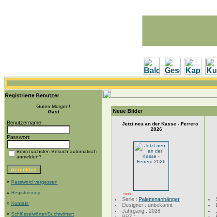
Registrierte Benutzer
Guten Morgen!
Neue Bilder
Gast
Benutzername:
Jetzt neu an der Kasse - Ferrero
2026
Passwort:
Beim nächsten Besuch automatisch
anmelden?
»
Password vergessen
»
Registrierung
neu
Serie :
Palettenanhänger
»
Kontakt
Designer : unbekannt
Jahrgang : 2026
»
Schlüsselwörter/Suchwörter:
BPZ :