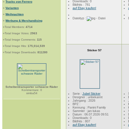
Downloads: 0
»
Trucks von Ferrero
Bildhits : 781
»
Varianten
auf Ebay kaufen!
»
Weihnachten
Dateityp :
»
Werbung & Merchandising
»Total Members:
4714
»Total Image Votes:
2963
»Total Image Comments:
115
»Total Image Hits:
175,014,539
Sticker 57
»Total Image Downloads:
811280
Scheibentransporter schwarze Räder
Kommentare: 0
simba54
Serie :
Jubel Sticker
Designer : unbekannt
Jahrgang : 2026
BPZ :
Kennung : Panini Family
Sammler : jan-lukas
Datum : 06.07.2026 09:51
Downloads: 0
Bildhits : 807
auf Ebay kaufen!