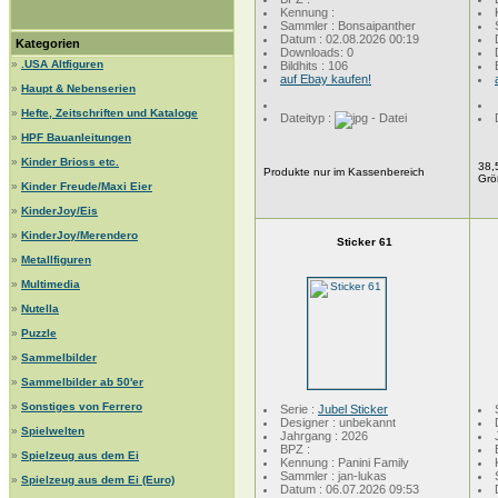
Kennung :
Sammler : Bonsaipanther
Datum : 02.08.2026 00:19
Kategorien
Downloads: 0
»
.USA Altfiguren
Bildhits : 106
auf Ebay kaufen!
»
Haupt & Nebenserien
»
Hefte, Zeitschriften und Kataloge
Dateityp :
»
HPF Bauanleitungen
»
Kinder Brioss etc.
38,
Produkte nur im Kassenbereich
Grö
»
Kinder Freude/Maxi Eier
»
KinderJoy/Eis
»
KinderJoy/Merendero
Sticker 61
»
Metallfiguren
»
Multimedia
»
Nutella
»
Puzzle
»
Sammelbilder
»
Sammelbilder ab 50'er
»
Sonstiges von Ferrero
Serie :
Jubel Sticker
Designer : unbekannt
»
Spielwelten
Jahrgang : 2026
BPZ :
»
Spielzeug aus dem Ei
Kennung : Panini Family
Sammler : jan-lukas
»
Spielzeug aus dem Ei (Euro)
Datum : 06.07.2026 09:53