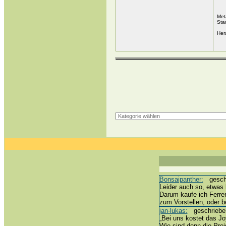
Met
Sta
Her
Bonsaipanther:
geschri
Leider auch so, etwas 
Darum kaufe ich Ferre
zum Vorstellen, oder 
jan-lukas:
geschrieben 
„Bei uns kostet das Joy
Wie sind denn die Prei