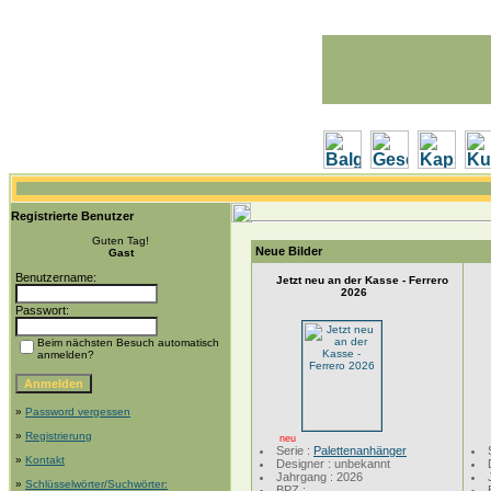
Registrierte Benutzer
Guten Tag!
Neue Bilder
Gast
Benutzername:
Jetzt neu an der Kasse - Ferrero
2026
Passwort:
Beim nächsten Besuch automatisch
anmelden?
»
Password vergessen
»
Registrierung
neu
Serie :
Palettenanhänger
»
Kontakt
Designer : unbekannt
Jahrgang : 2026
»
Schlüsselwörter/Suchwörter:
BPZ :