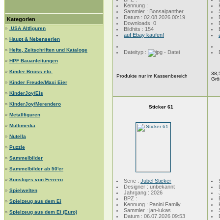
Kennung :
Sammler : Bonsaipanther
Datum : 02.08.2026 00:19
Kategorien
Downloads: 0
»
.USA Altfiguren
Bildhits : 154
auf Ebay kaufen!
»
Haupt & Nebenserien
»
Hefte, Zeitschriften und Kataloge
Dateityp :
»
HPF Bauanleitungen
»
Kinder Brioss etc.
38,
Produkte nur im Kassenbereich
Grö
»
Kinder Freude/Maxi Eier
»
KinderJoy/Eis
»
KinderJoy/Merendero
Sticker 61
»
Metallfiguren
»
Multimedia
»
Nutella
»
Puzzle
»
Sammelbilder
»
Sammelbilder ab 50'er
»
Sonstiges von Ferrero
Serie :
Jubel Sticker
Designer : unbekannt
»
Spielwelten
Jahrgang : 2026
BPZ :
»
Spielzeug aus dem Ei
Kennung : Panini Family
Sammler : jan-lukas
»
Spielzeug aus dem Ei (Euro)
Datum : 06.07.2026 09:53