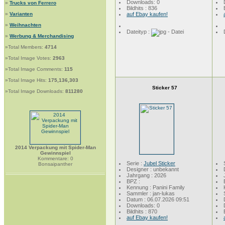
Downloads: 0
»
Trucks von Ferrero
Bildhits : 836
»
Varianten
auf Ebay kaufen!
»
Weihnachten
Dateityp :
»
Werbung & Merchandising
»Total Members:
4714
»Total Image Votes:
2963
»Total Image Comments:
115
»Total Image Hits:
175,136,303
Sticker 57
»Total Image Downloads:
811280
2014 Verpackung mit Spider-Man
Gewinnspiel
Kommentare: 0
Serie :
Jubel Sticker
Bonsaipanther
Designer : unbekannt
Jahrgang : 2026
BPZ :
Kennung : Panini Family
Sammler : jan-lukas
Datum : 06.07.2026 09:51
Downloads: 0
Bildhits : 870
auf Ebay kaufen!