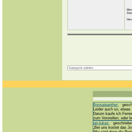
Met
Sta
Her
Bonsaipanther:
geschri
Leider auch so, etwas 
Darum kaufe ich Ferre
zum Vorstellen, oder 
jan-lukas:
geschrieben 
„Bei uns kostet das Joy
Wie sind denn die Prei